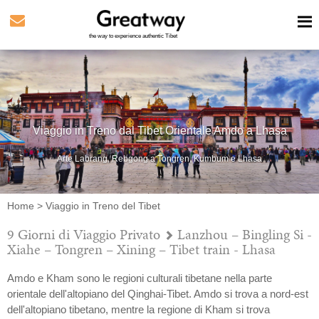
the way to experience authentic Tibet
Viaggio in Treno dal Tibet Orientale Amdo a Lhasa
Arte Labrang, Rebgong a Tongren, Kumbum e Lhasa
Home
>
Viaggio in Treno del Tibet
9 Giorni di Viaggio Privato
Lanzhou – Bingling Si -
Xiahe – Tongren – Xining – Tibet train - Lhasa
Amdo e Kham sono le regioni culturali tibetane nella parte
orientale dell'altopiano del Qinghai-Tibet. Amdo si trova a nord-est
dell'altopiano tibetano, mentre la regione di Kham si trova