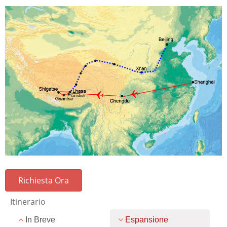
Richiesta Ora
Itinerario
In Breve
Espansione