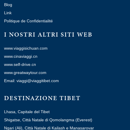
Blog
Link
Politique de Confidentialité
I NOSTRI ALTRI SITI WEB
www.viaggisichuan.com
www.cinaviaggi.cn
www.self-drive.cn
www.greatwaytour.com
Email: viaggi@viaggitibet.com
DESTINAZIONE TIBET
Lhasa, Capitale del Tibet
Shigatse, Città Natale di Qomolangma (Everest)
Ngari (Ali), Città Natale di Kailash e Manasarovar