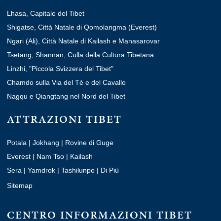
Lhasa, Capitale del Tibet
Shigatse, Città Natale di Qomolangma (Everest)
Ngari (Ali), Città Natale di Kailash e Manasarovar
Tsetang, Shannan, Culla della Cultura Tibetana
Linzhi, "Piccola Svizzera del Tibet"
Chamdo sulla Via del Tè e del Cavallo
Nagqu e Qiangtang nel Nord del Tibet
ATTRAZIONI TIBET
Potala
|
Jokhang
|
Rovine di Guge
Everest
|
Nam Tso
|
Kailash
Sera
|
Yamdrok
|
Tashilunpo
|
Di Più
Sitemap
CENTRO INFORMAZIONI TIBET