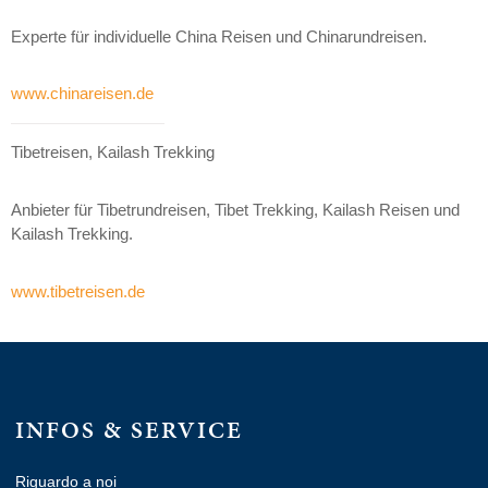
Experte für individuelle China Reisen und Chinarundreisen.
www.chinareisen.de
Tibetreisen, Kailash Trekking
Anbieter für Tibetrundreisen, Tibet Trekking, Kailash Reisen und
Kailash Trekking.
www.tibetreisen.de
INFOS & SERVICE
Riguardo a noi