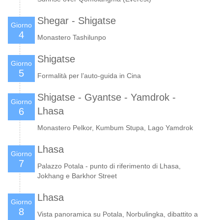
Shegar - Shigatse
Giorno
4
Monastero Tashilunpo
Shigatse
Giorno
5
Formalità per l’auto-guida in Cina
Shigatse - Gyantse - Yamdrok -
Giorno
Lhasa
6
Monastero Pelkor, Kumbum Stupa, Lago Yamdrok
Lhasa
Giorno
7
Palazzo Potala - punto di riferimento di Lhasa,
Jokhang e Barkhor Street
Lhasa
Giorno
8
Vista panoramica su Potala, Norbulingka, dibattito a