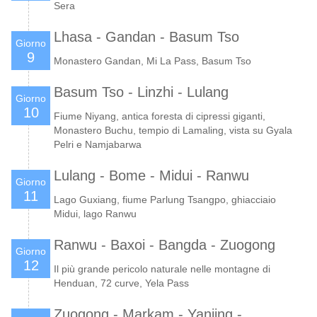
Sera
Lhasa - Gandan - Basum Tso
Giorno
9
Monastero Gandan, Mi La Pass, Basum Tso
Basum Tso - Linzhi - Lulang
Giorno
10
Fiume Niyang, antica foresta di cipressi giganti,
Monastero Buchu, tempio di Lamaling, vista su Gyala
Pelri e Namjabarwa
Lulang - Bome - Midui - Ranwu
Giorno
11
Lago Guxiang, fiume Parlung Tsangpo, ghiacciaio
Midui, lago Ranwu
Ranwu - Baxoi - Bangda - Zuogong
Giorno
12
Il più grande pericolo naturale nelle montagne di
Henduan, 72 curve, Yela Pass
Zuogong - Markam - Yanjing -