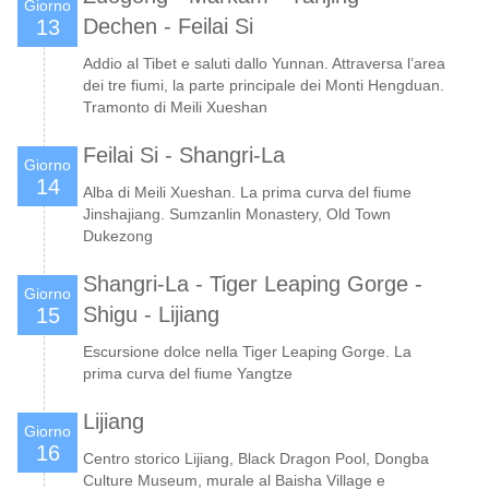
Giorno
Dechen - Feilai Si
13
Addio al Tibet e saluti dallo Yunnan. Attraversa l’area
dei tre fiumi, la parte principale dei Monti Hengduan.
Tramonto di Meili Xueshan
Feilai Si - Shangri-La
Giorno
14
Alba di Meili Xueshan. La prima curva del fiume
Jinshajiang. Sumzanlin Monastery, Old Town
Dukezong
Shangri-La - Tiger Leaping Gorge -
Giorno
Shigu - Lijiang
15
Escursione dolce nella Tiger Leaping Gorge. La
prima curva del fiume Yangtze
Lijiang
Giorno
16
Centro storico Lijiang, Black Dragon Pool, Dongba
Culture Museum, murale al Baisha Village e