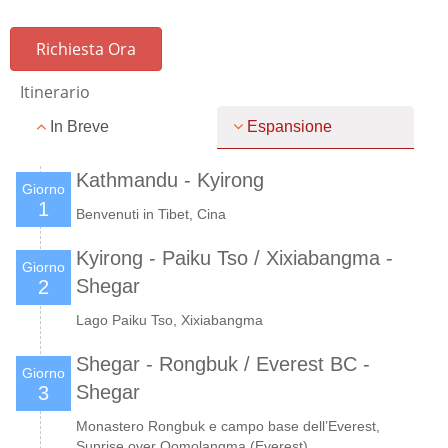
Richiesta Ora
Itinerario
In Breve
Espansione
Kathmandu - Kyirong
Giorno
1
Benvenuti in Tibet, Cina
Kyirong - Paiku Tso / Xixiabangma -
Giorno
Shegar
2
Lago Paiku Tso, Xixiabangma
Shegar - Rongbuk / Everest BC -
Giorno
Shegar
3
Monastero Rongbuk e campo base dell’Everest,
Sunrise over Qomolangma (Everest)