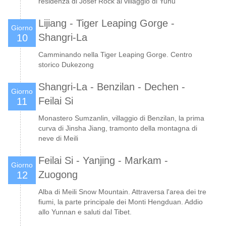
residenza di Josef Rock al villaggio di Yuhu
Lijiang - Tiger Leaping Gorge -
Giorno
Shangri-La
10
Camminando nella Tiger Leaping Gorge. Centro
storico Dukezong
Shangri-La - Benzilan - Dechen -
Giorno
Feilai Si
11
Monastero Sumzanlin, villaggio di Benzilan, la prima
curva di Jinsha Jiang, tramonto della montagna di
neve di Meili
Feilai Si - Yanjing - Markam -
Giorno
Zuogong
12
Alba di Meili Snow Mountain. Attraversa l'area dei tre
fiumi, la parte principale dei Monti Hengduan. Addio
allo Yunnan e saluti dal Tibet.