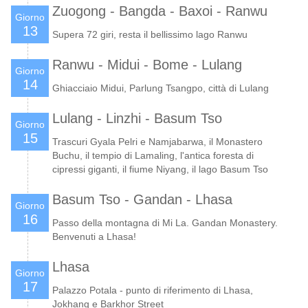
Zuogong - Bangda - Baxoi - Ranwu
Giorno
13
Supera 72 giri, resta il bellissimo lago Ranwu
Ranwu - Midui - Bome - Lulang
Giorno
14
Ghiacciaio Midui, Parlung Tsangpo, città di Lulang
Lulang - Linzhi - Basum Tso
Giorno
15
Trascuri Gyala Pelri e Namjabarwa, il Monastero
Buchu, il tempio di Lamaling, l'antica foresta di
cipressi giganti, il fiume Niyang, il lago Basum Tso
Basum Tso - Gandan - Lhasa
Giorno
16
Passo della montagna di Mi La. Gandan Monastery.
Benvenuti a Lhasa!
Lhasa
Giorno
17
Palazzo Potala - punto di riferimento di Lhasa,
Jokhang e Barkhor Street