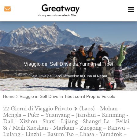
the way to experience authentic Tibet
Viaggio del Self Drive da Yunnan al Tibet
Self Drive dal Laos Attraverso la Cina al Nepal
Home
>
Viaggio in Self Drive in Tibet con il Proprio Veicolo
22 Giorni di Viaggio Privato
(Laos) - Mohan –
Mengla – Pu’er – Yuanyang – Jianshui – Kunming -
Dali – Xizhou - Shaxi - Lijiang - Shangri-La – Feilai
Si / Meili Xueshan - Markam - Zuogong – Ranwu –
Lulang - Linzhi – Basum Tso – Lhasa - Yamdrok –