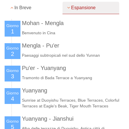
In Breve
Espansione
Mohan - Mengla
Giorno
1
Benvenuto in Cina
Mengla - Pu’er
Giorno
2
Paesaggi subtropicali nel sud dello Yunnan
Pu’er - Yuanyang
Giorno
3
Tramonto di Bada Terrace a Yuanyang
Yuanyang
Giorno
4
Sunrise at Duoyishu Terraces, Blue Terraces, Colorful
Terraces at Eagle's Beak, Tiger Mouth Terraces
Yuanyang - Jianshui
Giorno
5
Alba delle terrazze di Duoyishu. Antica città di