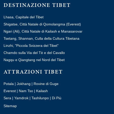
DESTINAZIONE TIBET
Lhasa, Capitale del Tibet
Shigatse, Città Natale di Qomolangma (Everest)
Ngari (Ali), Città Natale di Kailash e Manasarovar
Tsetang, Shannan, Culla della Cultura Tibetana
Linzhi, "Piccola Svizzera del Tibet"
Chamdo sulla Via del Tè e del Cavallo
Nagqu e Qiangtang nel Nord del Tibet
ATTRAZIONI TIBET
Potala
|
Jokhang
|
Rovine di Guge
Everest
|
Nam Tso
|
Kailash
Sera
|
Yamdrok
|
Tashilunpo
|
Di Più
Sitemap