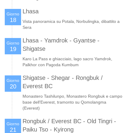
Lhasa
Giorno
18
Vista panoramica su Potala, Norbulingka, dibattito a
Sera
Lhasa - Yamdrok - Gyantse -
Giorno
Shigatse
19
Karo La Pass e ghiacciaio, lago sacro Yamdrok,
Palkhor con Pagoda Kumbum
Shigatse - Shegar - Rongbuk /
Giorno
Everest BC
20
Monastero Tashilunpo, Monastero Rongbuk e campo
base dell'Everest, tramonto su Qomolangma
(Everest)
Rongbuk / Everest BC - Old Tingri -
Giorno
Paiku Tso - Kyirong
21