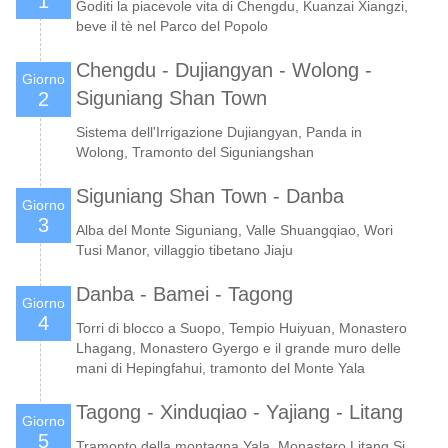
1
Goditi la piacevole vita di Chengdu, Kuanzai Xiangzi,
beve il tè nel Parco del Popolo
Chengdu - Dujiangyan - Wolong -
Giorno
Siguniang Shan Town
2
Sistema dell'Irrigazione Dujiangyan, Panda in
Wolong, Tramonto del Siguniangshan
Siguniang Shan Town - Danba
Giorno
3
Alba del Monte Siguniang, Valle Shuangqiao, Wori
Tusi Manor, villaggio tibetano Jiaju
Danba - Bamei - Tagong
Giorno
4
Torri di blocco a Suopo, Tempio Huiyuan, Monastero
Lhagang, Monastero Gyergo e il grande muro delle
mani di Hepingfahui, tramonto del Monte Yala
Tagong - Xinduqiao - Yajiang - Litang
Giorno
5
Tramonto della montagna Yala, Monastero Litang Si