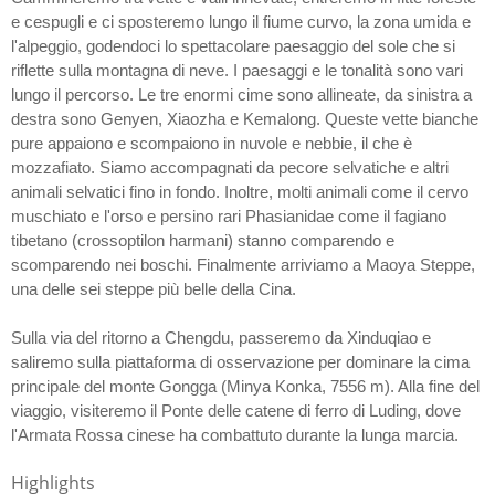
e cespugli e ci sposteremo lungo il fiume curvo, la zona umida e
l'alpeggio, godendoci lo spettacolare paesaggio del sole che si
riflette sulla montagna di neve. I paesaggi e le tonalità sono vari
lungo il percorso. Le tre enormi cime sono allineate, da sinistra a
destra sono Genyen, Xiaozha e Kemalong. Queste vette bianche
pure appaiono e scompaiono in nuvole e nebbie, il che è
mozzafiato. Siamo accompagnati da pecore selvatiche e altri
animali selvatici fino in fondo. Inoltre, molti animali come il cervo
muschiato e l'orso e persino rari Phasianidae come il fagiano
tibetano (crossoptilon harmani) stanno comparendo e
scomparendo nei boschi. Finalmente arriviamo a Maoya Steppe,
una delle sei steppe più belle della Cina.
Sulla via del ritorno a Chengdu, passeremo da Xinduqiao e
saliremo sulla piattaforma di osservazione per dominare la cima
principale del monte Gongga (Minya Konka, 7556 m). Alla fine del
viaggio, visiteremo il Ponte delle catene di ferro di Luding, dove
l'Armata Rossa cinese ha combattuto durante la lunga marcia.
Highlights