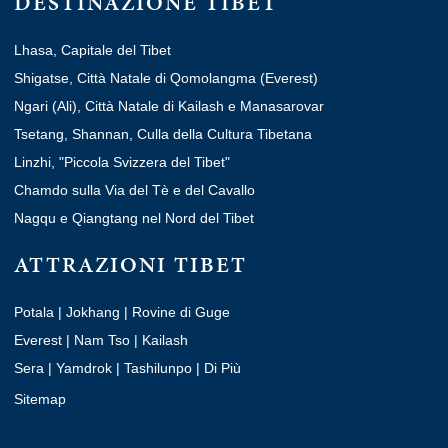
DESTINAZIONE TIBET
Lhasa, Capitale del Tibet
Shigatse, Città Natale di Qomolangma (Everest)
Ngari (Ali), Città Natale di Kailash e Manasarovar
Tsetang, Shannan, Culla della Cultura Tibetana
Linzhi, "Piccola Svizzera del Tibet"
Chamdo sulla Via del Tè e del Cavallo
Nagqu e Qiangtang nel Nord del Tibet
ATTRAZIONI TIBET
Potala
|
Jokhang
|
Rovine di Guge
Everest
|
Nam Tso
|
Kailash
Sera
|
Yamdrok
|
Tashilunpo
|
Di Più
Sitemap