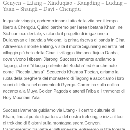
Genyen – Litang – Xinduqiao - Kangding – Luding –
Yaan – Shangli – Dayi - Chengdu
In questo viaggio, godremo innanzitutto della vita per il tempo
libero a Chengdu. Quindi partiremo per l'area tibetana Kham, nel
Sichuan occidentale, visitando il progetto di irrigazione a
Dujiangyan e i panda a Wolong, la prima riserva di panda in Cina.
Attraversa il monte Balang, visita il monte Siguniang ed entra nel
villaggio più bello della Cina: il villaggio tibetano Jiaju a Danba,
dove vivono i tibetani Jiarong. Successivamente andiamo a
Tagong, che è "il luogo preferito del Buddha" ed è anche noto
come "Piccola Lhasa". Seguendo Khampa Tibetan, giriamo la
ruota della preghiera del monastero di Tagong e ascoltiamo i loro
suoni di lettura nel convento di Gyergo. Cammina sulla collina
accanto alla Muya Golden Pagoda e attendi l'alba e il tramonto di
Holy Mountain Yala.
Successivamente guidiamo via Litang - il centro culturale di
Kham, fino al punto di partenza del nostro trekking, e inizia il tour
di trekking di 6 giorni sulla montagna sacra Genyen.
Cammineremo tra vette e valli innevate, entreremo in fitte foreste