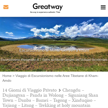
the way to experience authentic Tibet
Escursionismo al Monte Genyen a Kham
Escursionismo Impegnativi di 7 Giorni sul Monte Genyen nel Sichuan Occidentale
Home
>
Viaggio di Escursionismo nelle Aree Tibetane di Kham-
Amdo
14 Giorni di Viaggio Privato
Chengdu –
Dujiangyan – Panda in Wolong – Siguniang Shan
Town – Danba – Bamei – Tagong – Xinduqiao –
Yajiang – Litang – Trekking at holy mountain