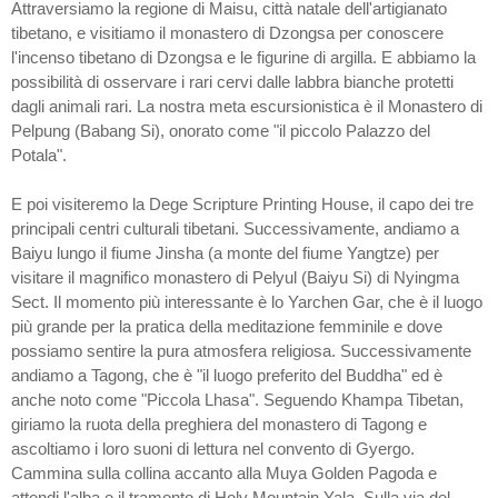
Attraversiamo la regione di Maisu, città natale dell'artigianato
tibetano, e visitiamo il monastero di Dzongsa per conoscere
l'incenso tibetano di Dzongsa e le figurine di argilla. E abbiamo la
possibilità di osservare i rari cervi dalle labbra bianche protetti
dagli animali rari. La nostra meta escursionistica è il Monastero di
Pelpung (Babang Si), onorato come "il piccolo Palazzo del
Potala".
E poi visiteremo la Dege Scripture Printing House, il capo dei tre
principali centri culturali tibetani. Successivamente, andiamo a
Baiyu lungo il fiume Jinsha (a monte del fiume Yangtze) per
visitare il magnifico monastero di Pelyul (Baiyu Si) di Nyingma
Sect. Il momento più interessante è lo Yarchen Gar, che è il luogo
più grande per la pratica della meditazione femminile e dove
possiamo sentire la pura atmosfera religiosa. Successivamente
andiamo a Tagong, che è "il luogo preferito del Buddha" ed è
anche noto come "Piccola Lhasa". Seguendo Khampa Tibetan,
giriamo la ruota della preghiera del monastero di Tagong e
ascoltiamo i loro suoni di lettura nel convento di Gyergo.
Cammina sulla collina accanto alla Muya Golden Pagoda e
attendi l'alba e il tramonto di Holy Mountain Yala. Sulla via del