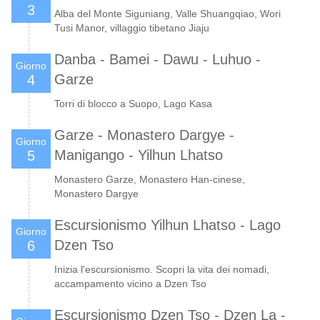
3
Alba del Monte Siguniang, Valle Shuangqiao, Wori
Tusi Manor, villaggio tibetano Jiaju
Danba - Bamei - Dawu - Luhuo -
Giorno
Garze
4
Torri di blocco a Suopo, Lago Kasa
Garze - Monastero Dargye -
Giorno
Manigango - Yilhun Lhatso
5
Monastero Garze, Monastero Han-cinese,
Monastero Dargye
Escursionismo Yilhun Lhatso - Lago
Giorno
Dzen Tso
6
Inizia l'escursionismo. Scopri la vita dei nomadi,
accampamento vicino a Dzen Tso
Escursionismo Dzen Tso - Dzen La -