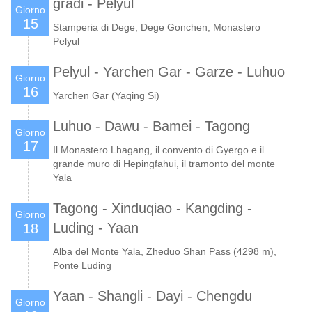
gradi - Pelyul
Giorno
15
Stamperia di Dege, Dege Gonchen, Monastero
Pelyul
Pelyul - Yarchen Gar - Garze - Luhuo
Giorno
16
Yarchen Gar (Yaqing Si)
Luhuo - Dawu - Bamei - Tagong
Giorno
17
Il Monastero Lhagang, il convento di Gyergo e il
grande muro di Hepingfahui, il tramonto del monte
Yala
Tagong - Xinduqiao - Kangding -
Giorno
Luding - Yaan
18
Alba del Monte Yala, Zheduo Shan Pass (4298 m),
Ponte Luding
Yaan - Shangli - Dayi - Chengdu
Giorno