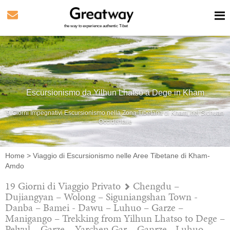
the way to experience authentic Tibet
Escursionismo da Yilhun Lhatso a Dege in Kham
9 Giorni Impegnativi Escursionismo nella Zona Tibetana di Kham, nel Sichuan
Occidentale
Home
>
Viaggio di Escursionismo nelle Aree Tibetane di Kham-
Amdo
19 Giorni di Viaggio Privato
Chengdu –
Dujiangyan – Wolong – Siguniangshan Town -
Danba – Bamei - Dawu – Luhuo – Garze –
Manigango – Trekking from Yilhun Lhatso to Dege –
Pelyul – Garze – Yarchen Gar – Ganrze - Luhuo –