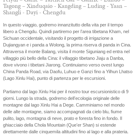
Tagong – Xinduqaio - Kangding – Luding - Yaan –
Shangli - Dayi - Chengdu
In questo viaggio, godremo innanzitutto della vita per il tempo
libero a Chengdu. Quindi partiremo per l'area tibetana Kham, nel
Sichuan occidentale, visitando il progetto di irrigazione a
Dujiangyan e i panda a Wolong, la prima riserva di panda in Cina.
Attraversa il monte Balang, visita il monte Siguniang ed entra nel
villaggio più bello della Cina: il villaggio tibetano Jiaju a Danba,
dove vivono i tibetani Jiarong. Continuiamo verso ovest lungo
China Panda Road, via Daofu, Luhuo e Ganzi fino a Yilhun Lhatso
(Lago Xinlu Hai), punto di partenza per le escursioni.
Partiamo dal lago Xinlu Hai per il nostro tour escursionistico di 9
giorni. Lungo la strada, godremo dell'ecologia originale delle
montagne dal lago Xinlu Hai a Dege. Camminiamo nel mondo
delle alte montagne, siamo accompagnati da cielo blu, fiume
pulito, lago, montagna di neve, prato e foresta fino in fondo. Il
ghiacciaio della Chola Mountain (Que'er Shan) si estende
direttamente dalle cinquemila altitudini fino al lago e alla prateria.