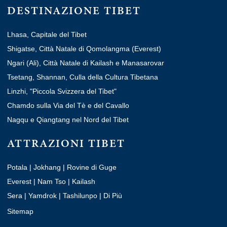
DESTINAZIONE TIBET
Lhasa, Capitale del Tibet
Shigatse, Città Natale di Qomolangma (Everest)
Ngari (Ali), Città Natale di Kailash e Manasarovar
Tsetang, Shannan, Culla della Cultura Tibetana
Linzhi, "Piccola Svizzera del Tibet"
Chamdo sulla Via del Tè e del Cavallo
Nagqu e Qiangtang nel Nord del Tibet
ATTRAZIONI TIBET
Potala
|
Jokhang
|
Rovine di Guge
Everest
|
Nam Tso
|
Kailash
Sera
|
Yamdrok
|
Tashilunpo
|
Di Più
Sitemap