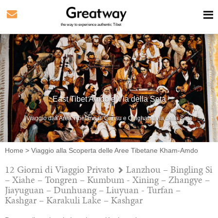
the way to experience authentic Tibet
East Tibet Amdo e Via della Seta
Viaggio dall'Area Tibetana di Gansu e Qinghai a Via della Seta
Home
>
Viaggio alla Scoperta delle Aree Tibetane Kham-Amdo
12 Giorni di Viaggio Privato
Lanzhou – Bingling Si
– Xiahe – Tongren – Kumbum - Xining – Zhangye –
Jiayuguan – Dunhuang – Liuyuan - Turfan –
Kashgar – Karakuli Lake – Kashgar