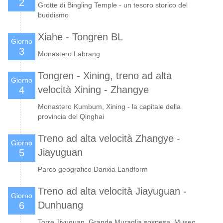
2
Grotte di Bingling Temple - un tesoro storico del
buddismo
Xiahe - Tongren BL
Giorno
3
Monastero Labrang
Tongren - Xining, treno ad alta
Giorno
velocità Xining - Zhangye
4
Monastero Kumbum, Xining - la capitale della
provincia del Qinghai
Treno ad alta velocità Zhangye -
Giorno
Jiayuguan
5
Parco geografico Danxia Landform
Treno ad alta velocità Jiayuguan -
Giorno
Dunhuang
6
Torre Jiyuguan, Grande Muraglia sospesa, Museo