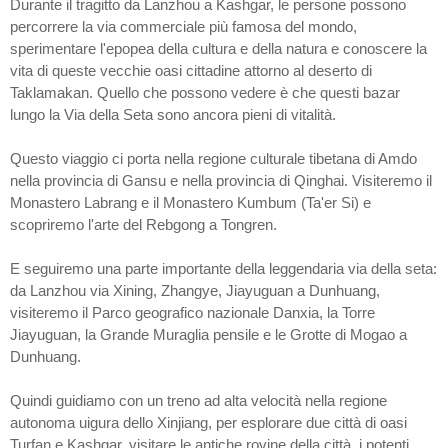
Durante il tragitto da Lanzhou a Kashgar, le persone possono
percorrere la via commerciale più famosa del mondo,
sperimentare l'epopea della cultura e della natura e conoscere la
vita di queste vecchie oasi cittadine attorno al deserto di
Taklamakan. Quello che possono vedere è che questi bazar
lungo la Via della Seta sono ancora pieni di vitalità.
Questo viaggio ci porta nella regione culturale tibetana di Amdo
nella provincia di Gansu e nella provincia di Qinghai. Visiteremo il
Monastero Labrang e il Monastero Kumbum (Ta'er Si) e
scopriremo l'arte del Rebgong a Tongren.
E seguiremo una parte importante della leggendaria via della seta:
da Lanzhou via Xining, Zhangye, Jiayuguan a Dunhuang,
visiteremo il Parco geografico nazionale Danxia, ​​la Torre
Jiayuguan, la Grande Muraglia pensile e le Grotte di Mogao a
Dunhuang.
Quindi guidiamo con un treno ad alta velocità nella regione
autonoma uigura dello Xinjiang, per esplorare due città di oasi
Turfan e Kashgar, visitare le antiche rovine della città, i potenti