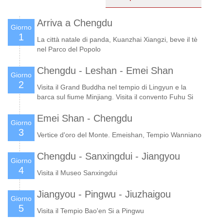
Arriva a Chengdu
Giorno
1
La città natale di panda, Kuanzhai Xiangzi, beve il tè
nel Parco del Popolo
Chengdu - Leshan - Emei Shan
Giorno
2
Visita il Grand Buddha nel tempio di Lingyun e la
barca sul fiume Minjiang. Visita il convento Fuhu Si
Emei Shan - Chengdu
Giorno
3
Vertice d'oro del Monte. Emeishan, Tempio Wanniano
Chengdu - Sanxingdui - Jiangyou
Giorno
4
Visita il Museo Sanxingdui
Jiangyou - Pingwu - Jiuzhaigou
Giorno
5
Visita il Tempio Bao'en Si a Pingwu