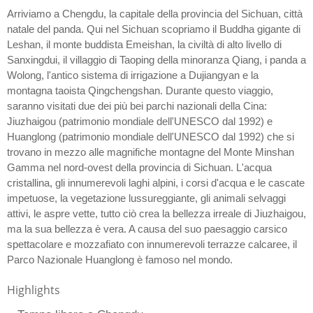
Arriviamo a Chengdu, la capitale della provincia del Sichuan, città
natale del panda. Qui nel Sichuan scopriamo il Buddha gigante di
Leshan, il monte buddista Emeishan, la civiltà di alto livello di
Sanxingdui, il villaggio di Taoping della minoranza Qiang, i panda a
Wolong, l'antico sistema di irrigazione a Dujiangyan e la
montagna taoista Qingchengshan. Durante questo viaggio,
saranno visitati due dei più bei parchi nazionali della Cina:
Jiuzhaigou (patrimonio mondiale dell'UNESCO dal 1992) e
Huanglong (patrimonio mondiale dell'UNESCO dal 1992) che si
trovano in mezzo alle magnifiche montagne del Monte Minshan
Gamma nel nord-ovest della provincia di Sichuan. L'acqua
cristallina, gli innumerevoli laghi alpini, i corsi d'acqua e le cascate
impetuose, la vegetazione lussureggiante, gli animali selvaggi
attivi, le aspre vette, tutto ciò crea la bellezza irreale di Jiuzhaigou,
ma la sua bellezza è vera. A causa del suo paesaggio carsico
spettacolare e mozzafiato con innumerevoli terrazze calcaree, il
Parco Nazionale Huanglong è famoso nel mondo.
Highlights