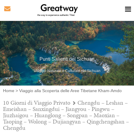
the way to experience authentic Tibet
Punti Salienti del Sichuan
Viaggio Naturale e Culturale nel Sichuan
Home
>
Viaggio alla Scoperta delle Aree Tibetane Kham-Amdo
10 Giorni di Viaggio Privato
Chengdu – Leshan –
Emeishan – Sanxingdui – Jiangyou - Pingwu –
Jiuzhaigou – Huanglong – Songpan – Maoxian –
Taoping – Wolong – Dujiangyan – Qingchengshan –
Chengdu