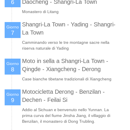
Daocheng - Shangri-La Town
6
Monastero di Litang
Shangri-La Town - Yading - Shangri-
Giorno
La Town
7
Camminando verso le tre montagne sacre nella
riserva naturale di Yading
Moto in sella a Shangri-La Town -
Giorno
Qingde - Xiangcheng - Derong
8
Case bianche tibetane tradizionali di Xiangcheng
Motocicletta Derong - Benzilan -
Giorno
Dechen - Feilai Si
9
Addio al Sichuan e benvenuto nello Yunnan. La
prima curva del fiume Jinsha Jiang, il villaggio di
Benzilan, il monastero di Dong Trubling.