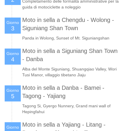
Completamento delle formalità amministrative per la
guida di motociclette a noleggio
Moto in sella a Chengdu - Wolong -
Giorno
Siguniang Shan Town
3
Panda in Wolong, Sunset of Mt. Siguniangshan
Moto in sella a Siguniang Shan Town
Giorno
- Danba
4
Alba del Monte Siguniang, Shuangqiao Valley, Wori
Tusi Manor, villaggio tibetano Jiaju
Moto in sella a Danba - Bamei -
Giorno
Tagong - Yajiang
5
Tagong Si, Gyergo Nunnery, Grand mani wall of
Hepingfahui
Moto in sella a Yajiang - Litang -
Giorno