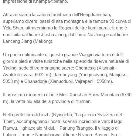
impressione di Khampa-tibetano.
Attraversiamo la catena montuosa dell'Hengduanshan,
superiamo diversi passi di alta montagna e la famosa 99 curva di
Yela Shan, attraversiamo le Regioni dei tre fiumi paralleli, che è
costituita dal fiume Jinsha Jiang, dal fiume Nu Jiang e dal fiume
Lancang Jiang (Mekong).
Un punto culminante di questo grande Viaggio via terra è di 2
giorni a piedi e visite turistiche nella splendida riserva naturale di
Yading, sede di tre montagne sacre: Chenresig (Xiannairi,
Avalokitesvara, 6032 m), Jambeyang (Yangmaiyong, Manjusri,
5958 m) e Chanadorje (Xianuoduoji, Vajrapani , 5958m).
Il prossimo momento clou è Meili Xueshan Snow Mountain (6740
m), la vetta più alta della provincia di Yunnan.
Nella prefettura di Linzhi (Nyingchi), "La piccola Svizzera del
Tibet", accompagnano i nostri scenari incredibili e vari: il lago
Ranwu, il ghiacciaio Midui, il Parlung Tsangpo, il villaggio di
Lulang, il monte Namjabarwa, il fiume Niyang, Basum Tso ...