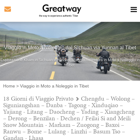
the way to experience authentic Tibet
Viaggio in Moto a Noleggio dal Sichuan via Yunnan al Tibet
Esplorazione Kham in Sichuan e Yunnan, Viaggio Avventura in Moto a Noleggio in
Tibet
Home
>
Viaggio in Moto a Noleggio in Tibet
18 Giorni di Viaggio Privato
Chengdu – Wolong –
Siguniangshan – Danba - Tagong - Xinduqiao –
Yajiang - Litang – Daocheng – Yading – Xiangcheng
– Derong – Benzilan - Dechen / Feilai Si and Meili
Snow Mountain - Markam – Zuogong – Baxoi –
Ranwu – Bome – Lulang - Linzhi – Basum Tso –
Gandan - Lhasa