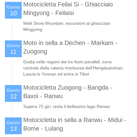
Motocicletta Feilai Si - Ghiacciaio
Giorno
Mingyong - Feilaisi
10
Meili Snow Mountain, escursioni al ghiacciaio
Mingyong
Moto in sella a Dechen - Markam -
Giorno
Zuogong
11
Guida nelle regioni dei tre fiumi paralleli, zona
centrale della catena montuosa dell'Hengduanshan.
Lascia lo Yunnan ed entra in Tibet
Motocicletta Zuogong - Bangda -
Giorno
Baxoi - Ranwu
12
Supera 72 giri, resta il bellissimo lago Ranwu
Motocicletta in sella a Ranwu - Midui -
Giorno
Bome - Lulang
13