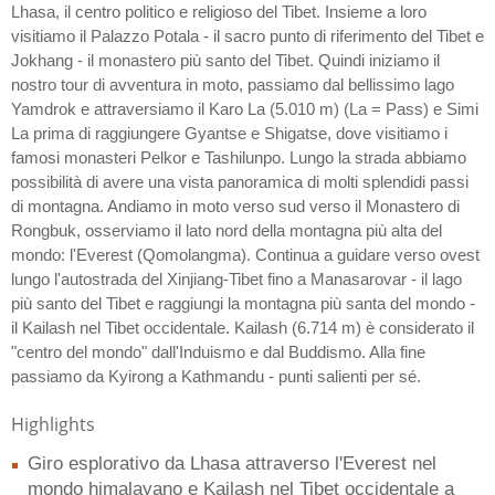
Lhasa, il centro politico e religioso del Tibet. Insieme a loro
visitiamo il Palazzo Potala - il sacro punto di riferimento del Tibet e
Jokhang - il monastero più santo del Tibet. Quindi iniziamo il
nostro tour di avventura in moto, passiamo dal bellissimo lago
Yamdrok e attraversiamo il Karo La (5.010 m) (La = Pass) e Simi
La prima di raggiungere Gyantse e Shigatse, dove visitiamo i
famosi monasteri Pelkor e Tashilunpo. Lungo la strada abbiamo
possibilità di avere una vista panoramica di molti splendidi passi
di montagna. Andiamo in moto verso sud verso il Monastero di
Rongbuk, osserviamo il lato nord della montagna più alta del
mondo: l'Everest (Qomolangma). Continua a guidare verso ovest
lungo l'autostrada del Xinjiang-Tibet fino a Manasarovar - il lago
più santo del Tibet e raggiungi la montagna più santa del mondo -
il Kailash nel Tibet occidentale. Kailash (6.714 m) è considerato il
"centro del mondo" dall'Induismo e dal Buddismo. Alla fine
passiamo da Kyirong a Kathmandu - punti salienti per sé.
Highlights
Giro esplorativo da Lhasa attraverso l'Everest nel
mondo himalayano e Kailash nel Tibet occidentale a