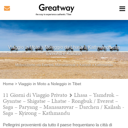
the way to experience authentic Tibet
Viaggio in Moto a Noleggio da Lhasa a Kathmandu con
Everest e Kailash
Motociclismo via Everest, Manasarovar e Kailash a Kathmandu
Home
>
Viaggio in Moto a Noleggio in Tibet
11 Giorni di Viaggio Privato
Lhasa – Yamdrok –
Gyantse – Shigatse – Lhatse - Rongbuk / Everest –
Saga – Paryang – Manasarovar – Darchen / Kailash -
Saga – Kyirong – Kathmandu
Pellegrini provenienti da tutto il paese frequentano la città di