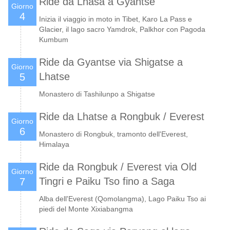
Ride da Lhasa a Gyantse
Giorno
4
Inizia il viaggio in moto in Tibet, Karo La Pass e
Glacier, il lago sacro Yamdrok, Palkhor con Pagoda
Kumbum
Ride da Gyantse via Shigatse a
Giorno
Lhatse
5
Monastero di Tashilunpo a Shigatse
Ride da Lhatse a Rongbuk / Everest
Giorno
6
Monastero di Rongbuk, tramonto dell'Everest,
Himalaya
Ride da Rongbuk / Everest via Old
Giorno
Tingri e Paiku Tso fino a Saga
7
Alba dell'Everest (Qomolangma), Lago Paiku Tso ai
piedi del Monte Xixiabangma