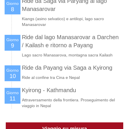
Ride da Saga via Paryang al lago
Giorno
Manasarovar
8
Kiangs (asino selvatico) e antilopi, lago sacro
Manasarovar
Ride dal lago Manasarovar a Darchen
Giorno
/ Kailash e ritorno a Payang
9
Lago sacro Manasarova, montagna sacra Kailash
Ride da Payang via Saga a Kyirong
Giorno
10
Ride al confine tra Cina e Nepal
Kyirong - Kathmandu
Giorno
11
Attraversamento della frontiera. Proseguimento del
viaggio in Nepal
Viaggio su misura