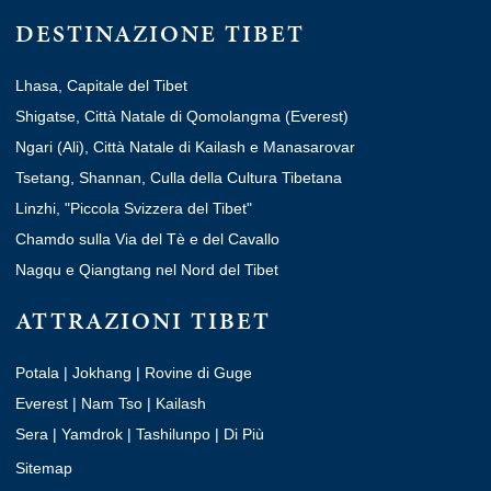
DESTINAZIONE TIBET
Lhasa, Capitale del Tibet
Shigatse, Città Natale di Qomolangma (Everest)
Ngari (Ali), Città Natale di Kailash e Manasarovar
Tsetang, Shannan, Culla della Cultura Tibetana
Linzhi, "Piccola Svizzera del Tibet"
Chamdo sulla Via del Tè e del Cavallo
Nagqu e Qiangtang nel Nord del Tibet
ATTRAZIONI TIBET
Potala
|
Jokhang
|
Rovine di Guge
Everest
|
Nam Tso
|
Kailash
Sera
|
Yamdrok
|
Tashilunpo
|
Di Più
Sitemap