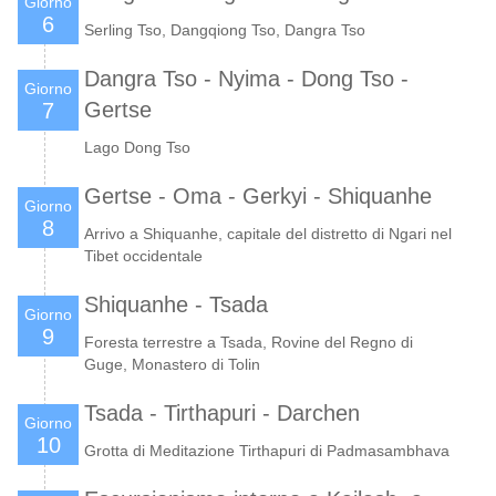
Giorno
6
Serling Tso, Dangqiong Tso, Dangra Tso
Dangra Tso - Nyima - Dong Tso -
Giorno
Gertse
7
Lago Dong Tso
Gertse - Oma - Gerkyi - Shiquanhe
Giorno
8
Arrivo a Shiquanhe, capitale del distretto di Ngari nel
Tibet occidentale
Shiquanhe - Tsada
Giorno
9
Foresta terrestre a Tsada, Rovine del Regno di
Guge, Monastero di Tolin
Tsada - Tirthapuri - Darchen
Giorno
10
Grotta di Meditazione Tirthapuri di Padmasambhava