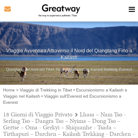
the way to experience authentic Tibet
Viaggio Avventura Attraverso il Nord del Qiangtang Fino a
Kailash
Qiangtang del nord del Tibet, Guge, Manasarovar, Kailash trekking, Everest
Home
>
Viaggio di Trekking in Tibet
•
Escursionismo a Kailash e
Viaggio nel Kailash
•
Viaggio sull'Everest ed Escursionismo a
Everest
18 Giorni di Viaggio Privato
Lhasa – Nam Tso -
Serling Tso - Dangra Tso – Nyima – Dong Tso –
Gertse – Oma - Gerkyi – Shiquanhe - Tsada –
Tirthapuri – Darchen – Kailash Trekking - Darchen -