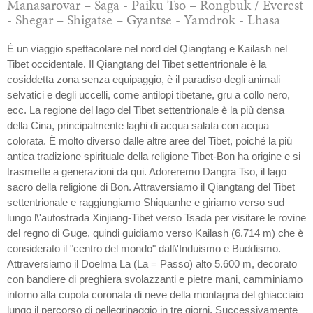
Manasarovar – Saga - Paiku Tso – Rongbuk / Everest
- Shegar – Shigatse – Gyantse - Yamdrok - Lhasa
È un viaggio spettacolare nel nord del Qiangtang e Kailash nel
Tibet occidentale. Il Qiangtang del Tibet settentrionale è la
cosiddetta zona senza equipaggio, è il paradiso degli animali
selvatici e degli uccelli, come antilopi tibetane, gru a collo nero,
ecc. La regione del lago del Tibet settentrionale è la più densa
della Cina, principalmente laghi di acqua salata con acqua
colorata. È molto diverso dalle altre aree del Tibet, poiché la più
antica tradizione spirituale della religione Tibet-Bon ha origine e si
trasmette a generazioni da qui. Adoreremo Dangra Tso, il lago
sacro della religione di Bon. Attraversiamo il Qiangtang del Tibet
settentrionale e raggiungiamo Shiquanhe e giriamo verso sud
lungo l\'autostrada Xinjiang-Tibet verso Tsada per visitare le rovine
del regno di Guge, quindi guidiamo verso Kailash (6.714 m) che è
considerato il "centro del mondo" dall\'Induismo e Buddismo.
Attraversiamo il Doelma La (La = Passo) alto 5.600 m, decorato
con bandiere di preghiera svolazzanti e pietre mani, camminiamo
intorno alla cupola coronata di neve della montagna del ghiacciaio
lungo il percorso di pellegrinaggio in tre giorni. Successivamente