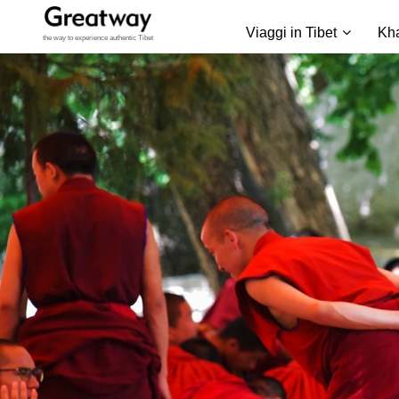
Viaggi in Tibet
Kh
the way to experience authentic Tibet