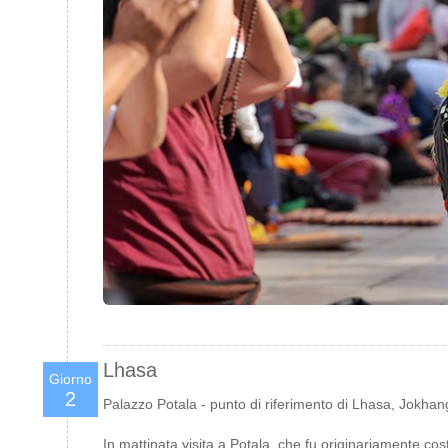
Lhasa
Giorno
2
Palazzo Potala - punto di riferimento di Lhasa, Jokha
In mattinata visita a Potala, che fu originariamente co