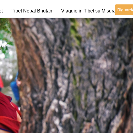
Riguard
et
Tibet Nepal Bhutan
Viaggio in Tibet su Misura