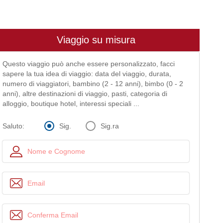
Viaggio su misura
Questo viaggio può anche essere personalizzato, facci
sapere la tua idea di viaggio: data del viaggio, durata,
numero di viaggiatori, bambino (2 - 12 anni), bimbo (0 - 2
anni), altre destinazioni di viaggio, pasti, categoria di
alloggio, boutique hotel, interessi speciali ...
Sig.
Sig.ra
Saluto: