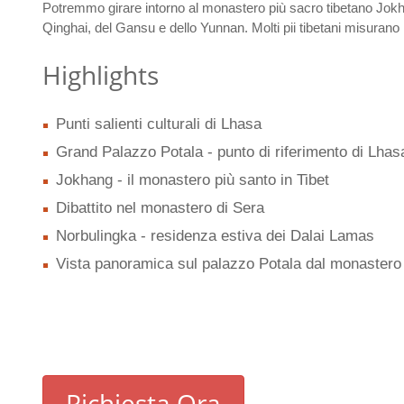
Potremmo girare intorno al monastero più sacro tibetano Jokhan
Qinghai, del Gansu e dello Yunnan. Molti pii tibetani misurano
Highlights
Punti salienti culturali di Lhasa
Grand Palazzo Potala - punto di riferimento di Lhas
Jokhang - il monastero più santo in Tibet
Dibattito nel monastero di Sera
Norbulingka - residenza estiva dei Dalai Lamas
Vista panoramica sul palazzo Potala dal monastero d
Richiesta Ora