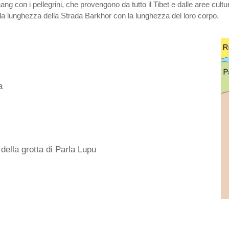
g con i pellegrini, che provengono da tutto il Tibet e dalle aree cult
 la lunghezza della Strada Barkhor con la lunghezza del loro corpo.
a
ella grotta di Parla Lupu