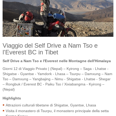
Viaggio del Self Drive a Nam Tso e
l'Everest BC in Tibet
Self Drive a Nam Tso e l'Everest nelle Montagne dell'Himalaya
Giorni 12 di Viaggio Privato | (Nepal) – Kyirong – Saga - Lhatse -
Shigatse - Gyantse - Yamdork - Lhasa – Tsurpu – Damxung – Nam
Tso – Damxung – Yangbajing – Nimu - Shigatse - Lhatse - Shegar
– Rongbuk / Everest BC - Paiku Tso / Xixiabangma - Kyirong –
(Nepal)
Highlights
Attrazioni culturali tibetane di Shigatse, Gyantse, Lhasa
Visita il monastero di Tsurpu, il monastero principale della setta
Karma Kagyu