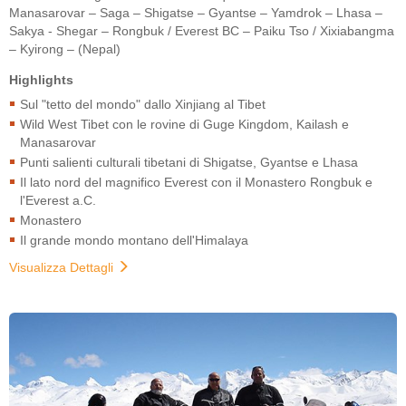
Manasarovar – Saga – Shigatse – Gyantse – Yamdrok – Lhasa –
Sakya - Shegar – Rongbuk / Everest BC – Paiku Tso / Xixiabangma
– Kyirong – (Nepal)
Highlights
Sul "tetto del mondo" dallo Xinjiang al Tibet
Wild West Tibet con le rovine di Guge Kingdom, Kailash e
Manasarovar
Punti salienti culturali tibetani di Shigatse, Gyantse e Lhasa
Il lato nord del magnifico Everest con il Monastero Rongbuk e
l'Everest a.C.
Monastero
Il grande mondo montano dell'Himalaya
Visualizza Dettagli