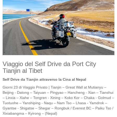
Viaggio del Self Drive da Port City
Tianjin al Tibet
Self Drive da Tianjin attraverso la Cina al Nepal
Giorni 23 di Viaggio Privato | Tianjin – Great Wall at Mutianyu –
Beijing - Datong – Taiyuan – Pingyao – Hancheng - Xian – Tianshui
– Linxia – Xiahe – Tongren - Xining – Koko Kor – Chaka - Golmud –
Tuotuohe – Yanshiping - Naqu – Nam Tso – Lhasa - Yamdrok –
Gyantse - Shigatse – Shegar – Rongbuk / Everest BC – Paiku Tso /
Xixiabangma – Kyirong – (Nepal)