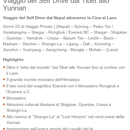
Viaggio del Self Drive dal Tibet allo
Yunnan
Viaggio del Self Drive dal Nepal attraverso la Cina al Laos
Giorni 23 di Viaggio Privato | (Nepal) – Kyirong – Paiku Tso /
Xixiabangma – Shegar - Rongbuk / Everest BC – Shegar - Shigatse
– Gyantse – Yamdrok – Lhasa – Basum Tso – Linzhi – Baxoi –
Markam – Dechen – Shangri-La – Lijiang – Dali – Kunming –
Jianshui – Yuanyang – Jiangcheng - Mengla – Mohan – (Laos)
Highlights
Oltre il "tetto del mondo" dal Tibet allo Yunnan fino al confine con
il Laos
Il grande mondo montano dell’Himalaya
Il lato nord del magnifico Everest con il Monastero Rongbuk e
l’Everest a.C.
Monastero
Attrazioni culturali tibetane di Shigatse, Gyantse, Lhasa e
Shangri-La
Alla ricerca di "Shangri-La" al "Lost Horizon" nel nord-ovest dello
Yunnan
Impressione dell’antica strada del cavallo del tè