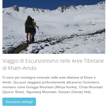
Viaggio di Escursionismo nelle Aree Tibetane
di Kham-Amdo
Ci sono più montagne innevate nelle aree tibetane di Kham e
Amdo. Qui puoi viaggiare profondamente attraverso l'entroterra
montano come Gongga Mountain (Minya Konka), Chola Mountain
(Que'er Shan), Siguniang Mountain, Genyen (Genie) Holy...
Visualizza dettagli