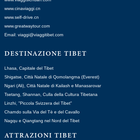
www.cinaviaggi.cn
www.self-drive.cn
www.greatwaytour.com
Email: viaggi@viaggitibet.com
DESTINAZIONE TIBET
Lhasa, Capitale del Tibet
Shigatse, Città Natale di Qomolangma (Everest)
Ngari (Ali), Città Natale di Kailash e Manasarovar
Tsetang, Shannan, Culla della Cultura Tibetana
Linzhi, "Piccola Svizzera del Tibet"
Chamdo sulla Via del Tè e del Cavallo
Nagqu e Qiangtang nel Nord del Tibet
ATTRAZIONI TIBET