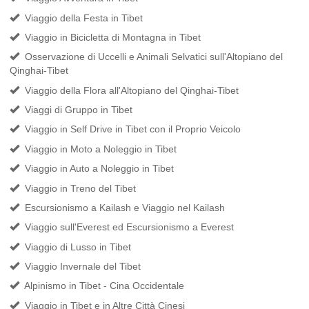
Viaggio della Festa in Tibet
Viaggio in Bicicletta di Montagna in Tibet
Osservazione di Uccelli e Animali Selvatici sull'Altopiano del
Qinghai-Tibet
Viaggio della Flora all'Altopiano del Qinghai-Tibet
Viaggi di Gruppo in Tibet
Viaggio in Self Drive in Tibet con il Proprio Veicolo
Viaggio in Moto a Noleggio in Tibet
Viaggio in Auto a Noleggio in Tibet
Viaggio in Treno del Tibet
Escursionismo a Kailash e Viaggio nel Kailash
Viaggio sull'Everest ed Escursionismo a Everest
Viaggio di Lusso in Tibet
Viaggio Invernale del Tibet
Alpinismo in Tibet - Cina Occidentale
Viaggio in Tibet e in Altre Città Cinesi