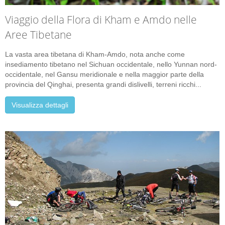
Viaggio della Flora di Kham e Amdo nelle
Aree Tibetane
La vasta area tibetana di Kham-Amdo, nota anche come
insediamento tibetano nel Sichuan occidentale, nello Yunnan nord-
occidentale, nel Gansu meridionale e nella maggior parte della
provincia del Qinghai, presenta grandi dislivelli, terreni ricchi...
Visualizza dettagli