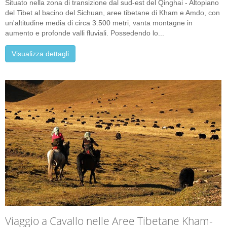
Situato nella zona di transizione dal sud-est del Qinghai - Altopiano
del Tibet al bacino del Sichuan, aree tibetane di Kham e Amdo, con
un'altitudine media di circa 3.500 metri, vanta montagne in
aumento e profonde valli fluviali. Possedendo lo...
Visualizza dettagli
Viaggio a Cavallo nelle Aree Tibetane Kham-