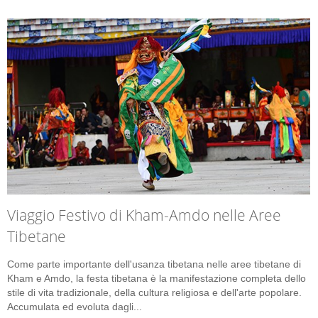
Viaggio Festivo di Kham-Amdo nelle Aree
Tibetane
Come parte importante dell'usanza tibetana nelle aree tibetane di
Kham e Amdo, la festa tibetana è la manifestazione completa dello
stile di vita tradizionale, della cultura religiosa e dell'arte popolare.
Accumulata ed evoluta dagli...