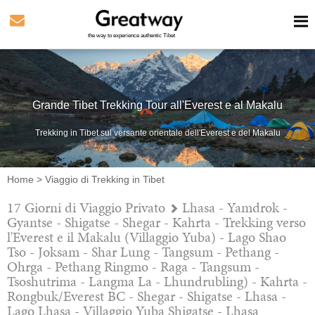
the way to experience authentic Tibet
Grande Tibet Trekking Tour all'Everest e al Makalu
Trekking in Tibet sul versante orientale dell'Everest e del Makalu
Home
>
Viaggio di Trekking in Tibet
17 Giorni di Viaggio Privato
Lhasa - Yamdrok -
Gyantse - Shigatse - Shegar - Kahrta - Trekking verso
l'Everest e il Makalu (Villaggio Yuba) - Lago Shao
Tso - Joksam - Shar Lung - Tangsum - Pethang -
Ohrga - Pethang Ringmo - Raga - Tangsum -
Tsoshutrima - Langma La - Lhundrubling) - Kahrta -
Rongbuk/Everest BC - Shegar - Shigatse - Lhasa -
Lago Lhasa - Villaggio Yuba Shigatse - Lhasa