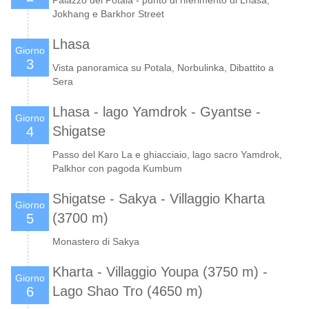
Palazzo del Potala - punto di riferimento di Lhasa,
Jokhang e Barkhor Street
Lhasa
Giorno
3
Vista panoramica su Potala, Norbulinka, Dibattito a
Sera
Lhasa - lago Yamdrok - Gyantse -
Giorno
Shigatse
4
Passo del Karo La e ghiacciaio, lago sacro Yamdrok,
Palkhor con pagoda Kumbum
Shigatse - Sakya - Villaggio Kharta
Giorno
(3700 m)
5
Monastero di Sakya
Kharta - Villaggio Youpa (3750 m) -
Giorno
Lago Shao Tro (4650 m)
6