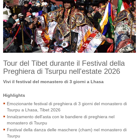
Tour del Tibet durante il Festival della
Preghiera di Tsurpu nell'estate 2026
Vivi il festival del monastero di 3 giorni a Lhasa
Highlights
Emozionante festival di preghiera di 3 giorni del monastero di
Tsurpu a Lhasa, Tibet 2026
Innalzamento dell'asta con le bandiere di preghiera nel
monastero di Tsurpu
Festival della danza delle maschere (cham) nel monastero di
Tsurpu