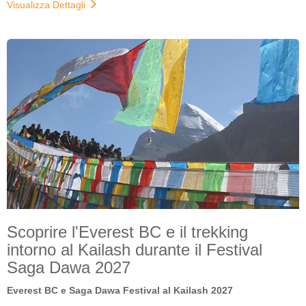
Visualizza Dettagli
Scoprire l'Everest BC e il trekking
intorno al Kailash durante il Festival
Saga Dawa 2027
Everest BC e Saga Dawa Festival al Kailash 2027