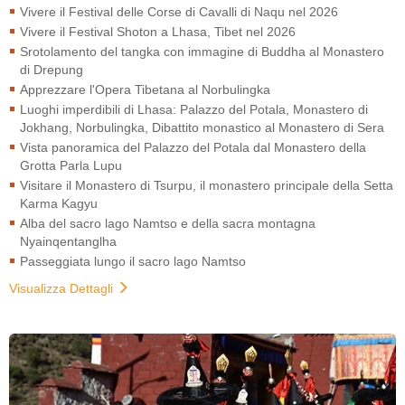
Vivere il Festival delle Corse di Cavalli di Naqu nel 2026
Vivere il Festival Shoton a Lhasa, Tibet nel 2026
Srotolamento del tangka con immagine di Buddha al Monastero
di Drepung
Apprezzare l'Opera Tibetana al Norbulingka
Luoghi imperdibili di Lhasa: Palazzo del Potala, Monastero di
Jokhang, Norbulingka, Dibattito monastico al Monastero di Sera
Vista panoramica del Palazzo del Potala dal Monastero della
Grotta Parla Lupu
Visitare il Monastero di Tsurpu, il monastero principale della Setta
Karma Kagyu
Alba del sacro lago Namtso e della sacra montagna
Nyainqentanglha
Passeggiata lungo il sacro lago Namtso
Visualizza Dettagli