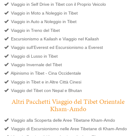
Viaggio in Self Drive in Tibet con il Proprio Veicolo
Viaggio in Moto a Noleggio in Tibet
Viaggio in Auto a Noleggio in Tibet
Viaggio in Treno del Tibet
Escursionismo a Kailash e Viaggio nel Kailash
Viaggio sull'Everest ed Escursionismo a Everest
Viaggio di Lusso in Tibet
Viaggio Invernale del Tibet
Alpinismo in Tibet - Cina Occidentale
Viaggio in Tibet e in Altre Città Cinesi
Viaggio del Tibet con Nepal e Bhutan
Altri Pacchetti Viaggio del Tibet Orientale
Kham-Amdo
Viaggio alla Scoperta delle Aree Tibetane Kham-Amdo
Viaggio di Escursionismo nelle Aree Tibetane di Kham-Amdo