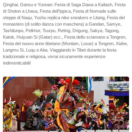
Qinghai, Gansu e Yunnan: Festa di Saga Dawa a Kailash, Festa
di Shoton a Lhasa, Festa dell'Ippica, Festa di Nomade sulle
steppe di Naqu, Yushu
replica nike sneakers
e Litang, Festa del
monastero (di solito danza con maschera) a Gandan, Samye,
Tashilunpo, Pelkhor, Tsurpu, Reting, Drigung, Sakya, Tagong,
Katok, Huiyuan Si (Gatar) ecc., Festa dello sciamano a Tongren,
Festa del nuovo anno tibetano (Monlam, Losar) a Tongren, Xiahe,
Langmu Si, Luqu e Aba. Viaggiando in Tibet durante la festa
tradizionale e religiosa, vivrai sicuramente esperienze
indimenticabili!