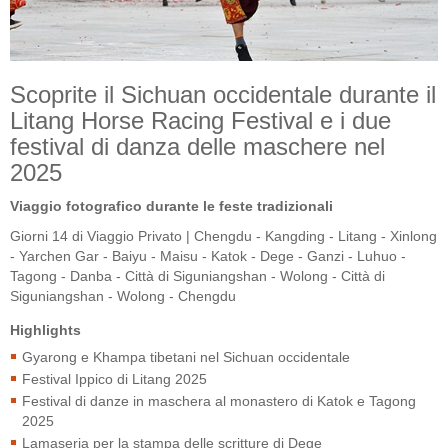
Scoprite il Sichuan occidentale durante il
Litang Horse Racing Festival e i due
festival di danza delle maschere nel
2025
Viaggio fotografico durante le feste tradizionali
Giorni 14 di Viaggio Privato | Chengdu - Kangding - Litang - Xinlong
- Yarchen Gar - Baiyu - Maisu - Katok - Dege - Ganzi - Luhuo -
Tagong - Danba - Città di Siguniangshan - Wolong - Città di
Siguniangshan - Wolong - Chengdu
Highlights
Gyarong e Khampa tibetani nel Sichuan occidentale
Festival Ippico di Litang 2025
Festival di danze in maschera al monastero di Katok e Tagong
2025
Lamaseria per la stampa delle scritture di Dege