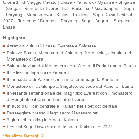
Giorni 14 di Viaggio Privato | Lhasa - Yamdrok - Gyantse - Shigatse
- Shegar - Rongbuk / Everest BC - Paiku Tso / Xixiabangma - Saga
- Paryang - Manasarovar - Kailash Trekking - Saga Dawa Festival
2027 a Tarboche / Darchen - Paryang - Saga - Angren - Shigatse -
Lhasa
Highlights
Attrazioni culturali Lhasa, Gyantse e Shigatse
Palazzo Potala, Monastero di Jokhang, Norbulinka, dibattito nel
Monastero di Sera
Splendida vista dal Monastero della Grotta di Parla Lupu al Potala
Il bellissimo lago sacro Yamdrok
Il monastero di Palkhor con l'imponente pagoda Kumbum
Monastero di Tashilunpo a Shigatse, ex sede del Panchen Lama
Il versante settentrionale del magnifico Everest con il monastero
di Rongbuk e il Campo Base dell'Everest
In auto dal Tibet centrale al Kailash nel Tibet occidentale
Passeggiata presso il lago sacro Manasarovar
3 giorni di trekking intorno al Kailash
Festival Saga Dawa sul monte sacro Kailash nel 2027
Visualizza Dettagli