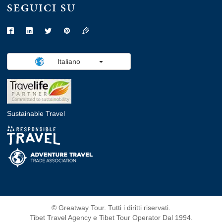
SEGUICI SU
Italiano
Sustainable Travel
© Greatway Tour. Tutti i diritti riservati.
Tibet Travel Agency e Tibet Tour Operator Dal 1994.