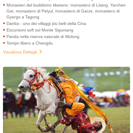
Monasteri del buddismo tibetano: monastero di Litang, Yarchen
Gar, monastero di Pelyul, monastero di Garze, monastero di
Gyergo a Tagong.
Danba - uno dei villaggi più belli della Cina
Escursioni soft sul Monte Siguniang
Panda nella riserva naturale di Wolong
Tempo libero a Chengdu
Visualizza Dettagli