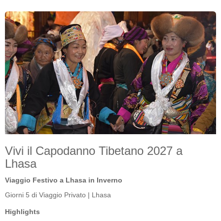
Vivi il Capodanno Tibetano 2027 a
Lhasa
Viaggio Festivo a Lhasa in Inverno
Giorni 5 di Viaggio Privato | Lhasa
Highlights