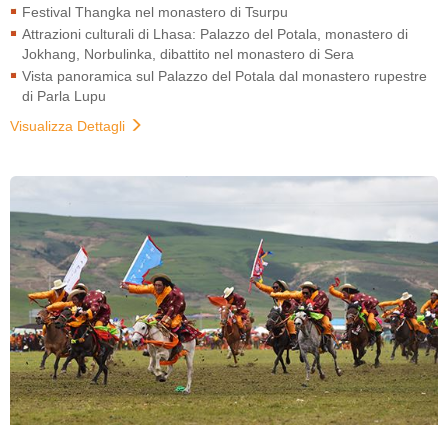
Festival Thangka nel monastero di Tsurpu
Attrazioni culturali di Lhasa: Palazzo del Potala, monastero di
Jokhang, Norbulinka, dibattito nel monastero di Sera
Vista panoramica sul Palazzo del Potala dal monastero rupestre
di Parla Lupu
Visualizza Dettagli