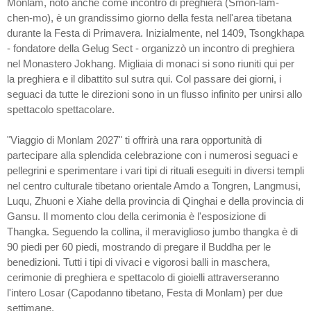
Monlam, noto anche come incontro di preghiera (Smon-lam-
chen-mo), è un grandissimo giorno della festa nell'area tibetana
durante la Festa di Primavera. Inizialmente, nel 1409, Tsongkhapa
- fondatore della Gelug Sect - organizzò un incontro di preghiera
nel Monastero Jokhang. Migliaia di monaci si sono riuniti qui per
la preghiera e il dibattito sul sutra qui. Col passare dei giorni, i
seguaci da tutte le direzioni sono in un flusso infinito per unirsi allo
spettacolo spettacolare.
"Viaggio di Monlam 2027" ti offrirà una rara opportunità di
partecipare alla splendida celebrazione con i numerosi seguaci e
pellegrini e sperimentare i vari tipi di rituali eseguiti in diversi templi
nel centro culturale tibetano orientale Amdo a Tongren, Langmusi,
Luqu, Zhuoni e Xiahe della provincia di Qinghai e della provincia di
Gansu. Il momento clou della cerimonia è l'esposizione di
Thangka. Seguendo la collina, il meraviglioso jumbo thangka è di
90 piedi per 60 piedi, mostrando di pregare il Buddha per le
benedizioni. Tutti i tipi di vivaci e vigorosi balli in maschera,
cerimonie di preghiera e spettacolo di gioielli attraverseranno
l'intero Losar (Capodanno tibetano, Festa di Monlam) per due
settimane.