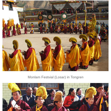
Monlam Festvial (Losar) in Tongren