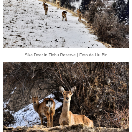
Sika Deer in Tiebu Reserve | Foto da Liu Bin