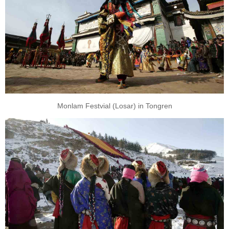
Monlam Festvial (Losar) in Tongren