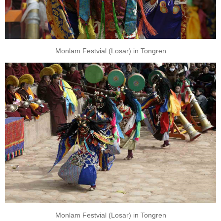
Monlam Festvial (Losar) in Tongren
Monlam Festvial (Losar) in Tongren