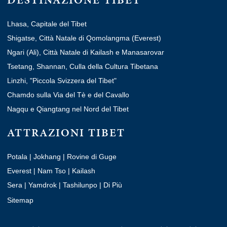
Lhasa, Capitale del Tibet
Shigatse, Città Natale di Qomolangma (Everest)
Ngari (Ali), Città Natale di Kailash e Manasarovar
Tsetang, Shannan, Culla della Cultura Tibetana
Linzhi, "Piccola Svizzera del Tibet"
Chamdo sulla Via del Tè e del Cavallo
Nagqu e Qiangtang nel Nord del Tibet
ATTRAZIONI TIBET
Potala
|
Jokhang
|
Rovine di Guge
Everest
|
Nam Tso
|
Kailash
Sera
|
Yamdrok
|
Tashilunpo
|
Di Più
Sitemap