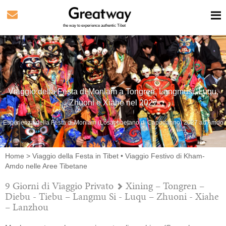
the way to experience authentic Tibet
Viaggio della Festa di Monlam a Tongren, Langmusi, Luqu,
Zhuoni e Xiahe nel 2027
Esperienza della Festa di Monlam (Losar tibetano di Capodanno) 2027 ad Amdo
Home
>
Viaggio della Festa in Tibet
•
Viaggio Festivo di Kham-
Amdo nelle Aree Tibetane
9 Giorni di Viaggio Privato
Xining – Tongren –
Diebu - Tiebu – Langmu Si - Luqu – Zhuoni - Xiahe
– Lanzhou