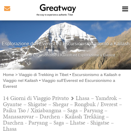
the way to experience authentic Tibet
Esplorazione dell Everest ed Escursionismo Intorno a Kailash
Viaggio di Escursionismo a Kailash ed Esplorazione a Everest
Home
>
Viaggio di Trekking in Tibet
•
Escursionismo a Kailash e
Viaggio nel Kailash
•
Viaggio sull'Everest ed Escursionismo a
Everest
14 Giorni di Viaggio Privato
Lhasa – Yamdrok –
Gyantse – Shigatse – Shegar – Rongbuk / Everest –
Paiku Tso / Xixiabangma – Saga – Paryang –
Manasarovar – Darchen - Kailash Trekking –
Darchen - Paryang – Saga – Lhatse - Shigatse –
Lhasa