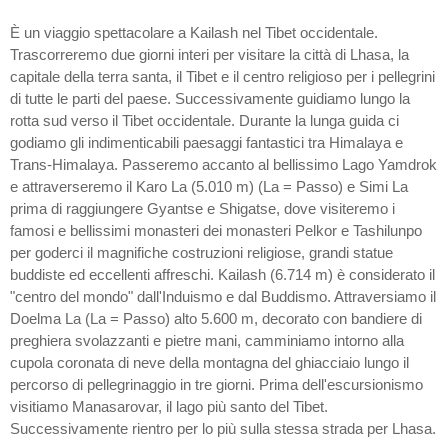
È un viaggio spettacolare a Kailash nel Tibet occidentale.
Trascorreremo due giorni interi per visitare la città di Lhasa, la
capitale della terra santa, il Tibet e il centro religioso per i pellegrini
di tutte le parti del paese. Successivamente guidiamo lungo la
rotta sud verso il Tibet occidentale. Durante la lunga guida ci
godiamo gli indimenticabili paesaggi fantastici tra Himalaya e
Trans-Himalaya. Passeremo accanto al bellissimo Lago Yamdrok
e attraverseremo il Karo La (5.010 m) (La = Passo) e Simi La
prima di raggiungere Gyantse e Shigatse, dove visiteremo i
famosi e bellissimi monasteri dei monasteri Pelkor e Tashilunpo
per goderci il magnifiche costruzioni religiose, grandi statue
buddiste ed eccellenti affreschi. Kailash (6.714 m) è considerato il
"centro del mondo" dall'Induismo e dal Buddismo. Attraversiamo il
Doelma La (La = Passo) alto 5.600 m, decorato con bandiere di
preghiera svolazzanti e pietre mani, camminiamo intorno alla
cupola coronata di neve della montagna del ghiacciaio lungo il
percorso di pellegrinaggio in tre giorni. Prima dell'escursionismo
visitiamo Manasarovar, il lago più santo del Tibet.
Successivamente rientro per lo più sulla stessa strada per Lhasa.