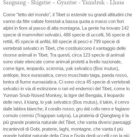
Sangsang - Shigatse – Gyantse - Yamdrok - Lhasa
Come "tetto del mondo", il Tibet si estende su grandi altitudini che
vanno da fitte vallate forestali a bassa quota a massi con fiori
alpini in fiore al passo di alta montagna. La gente ha trovato 142
specie di mammiferi selvatici, 488 specie di uccelli, 56 specie di
rettili, 45 specie di anfibi, 68 specie di pesci e 799 specie di
vertebrati selvatici in Tibet, che costituiscono il vantaggio delle
risorse animali in Tibet. Tra questi, circa 123 specie di animali
sono state elencate come animali protetti a livello nazionale,
come tigre, leopardo, scimmia, yak selvatico (Bos mutus),
antilope, lince eurasiatica, cervo muschiato taiga, panda rosso,
lontra di fiume euroasiatica. Ci sono circa 45 specie di vertebrati
selvatici in via di estinzione o rari ed endemici del Tibet, come lo
Yunnan Snub-Nosed Monkey, la tigre del Bengala, il leopardo
delle nevi, il kiang, lo yak selvatico (Bos mutus), il takin, il cervo
dalle labbra bianche, il corallo rosso, gru dal collo nero e fagiano
cornuto cremisi (Tragopan satyra). La prateria di Qiangtang è la
più grande prateria naturale del Tibet, che vanta diversi paesaggi
incantevoli di Gobi, praterie, laghi, montagne, che vanta il più
grande habitat naturale della Cina e l'isola degli uccelli con la più