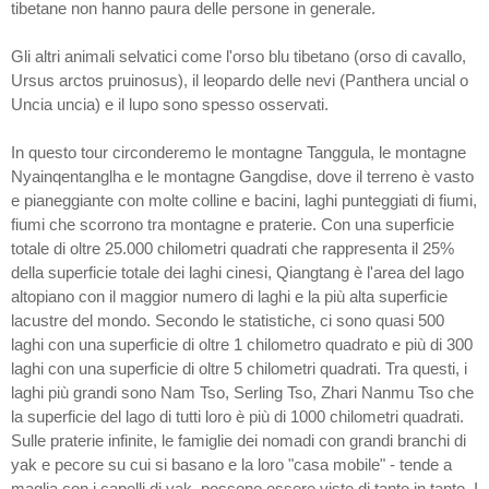
tibetane non hanno paura delle persone in generale.
Gli altri animali selvatici come l'orso blu tibetano (orso di cavallo,
Ursus arctos pruinosus), il leopardo delle nevi (Panthera uncial o
Uncia uncia) e il lupo sono spesso osservati.
In questo tour circonderemo le montagne Tanggula, le montagne
Nyainqentanglha e le montagne Gangdise, dove il terreno è vasto
e pianeggiante con molte colline e bacini, laghi punteggiati di fiumi,
fiumi che scorrono tra montagne e praterie. Con una superficie
totale di oltre 25.000 chilometri quadrati che rappresenta il 25%
della superficie totale dei laghi cinesi, Qiangtang è l'area del lago
altopiano con il maggior numero di laghi e la più alta superficie
lacustre del mondo. Secondo le statistiche, ci sono quasi 500
laghi con una superficie di oltre 1 chilometro quadrato e più di 300
laghi con una superficie di oltre 5 chilometri quadrati. Tra questi, i
laghi più grandi sono Nam Tso, Serling Tso, Zhari Nanmu Tso che
la superficie del lago di tutti loro è più di 1000 chilometri quadrati.
Sulle praterie infinite, le famiglie dei nomadi con grandi branchi di
yak e pecore su cui si basano e la loro "casa mobile" - tende a
maglia con i capelli di yak, possono essere viste di tanto in tanto. I