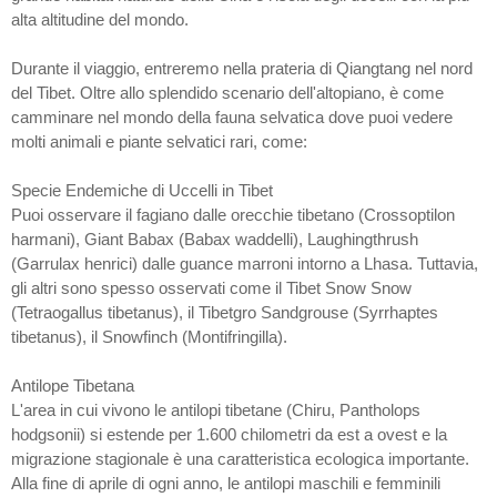
alta altitudine del mondo.
Durante il viaggio, entreremo nella prateria di Qiangtang nel nord
del Tibet. Oltre allo splendido scenario dell'altopiano, è come
camminare nel mondo della fauna selvatica dove puoi vedere
molti animali e piante selvatici rari, come:
Specie Endemiche di Uccelli in Tibet
Puoi osservare il fagiano dalle orecchie tibetano (Crossoptilon
harmani), Giant Babax (Babax waddelli), Laughingthrush
(Garrulax henrici) dalle guance marroni intorno a Lhasa. Tuttavia,
gli altri sono spesso osservati come il Tibet Snow Snow
(Tetraogallus tibetanus), il Tibetgro Sandgrouse (Syrrhaptes
tibetanus), il Snowfinch (Montifringilla).
Antilope Tibetana
L'area in cui vivono le antilopi tibetane (Chiru, Pantholops
hodgsonii) si estende per 1.600 chilometri da est a ovest e la
migrazione stagionale è una caratteristica ecologica importante.
Alla fine di aprile di ogni anno, le antilopi maschili e femminili