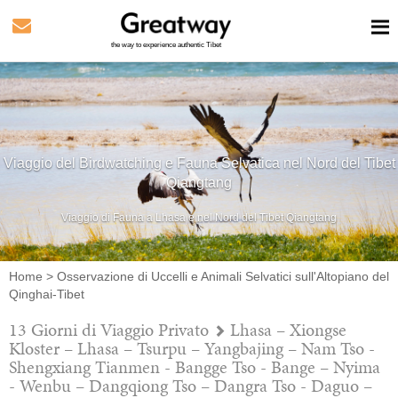
the way to experience authentic Tibet
Viaggio del Birdwatching e Fauna Selvatica nel Nord del Tibet
Qiangtang
Viaggio di Fauna a Lhasa e nel Nord del Tibet Qiangtang
Home
>
Osservazione di Uccelli e Animali Selvatici sull'Altopiano del
Qinghai-Tibet
13 Giorni di Viaggio Privato
Lhasa – Xiongse
Kloster – Lhasa – Tsurpu – Yangbajing – Nam Tso -
Shengxiang Tianmen - Bangge Tso - Bange – Nyima
- Wenbu – Dangqiong Tso – Dangra Tso - Daguo –