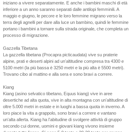
iniziano a vivere separatamente. E anche i bambini maschi di età
inferiore a un anno saranno separati dalle antilopi femminili. A
maggio e giugno, le pecore e le loro femmine migrano verso la
terra degli agnelli per dare alla luce un bambino, quindi le femmine
portano i bambini a tornare sulla strada originale, che completa un
processo di migrazione.
Gazzella Tibetana
La gazzella tibetana (Procapra picticaudata) vive su praterie
alpine, prati e deserti alpini ad un'altitudine compresa tra 4300 e
5100 metri (la più bassa è 3250 metri e la più alta è 5500 metri).
Trovano cibo al mattino e alla sera e sono bravi a correre.
Kiang
Kiang (asino selvatico tibetano, Equus kiang) vive in aree
desertiche ad alta quota, vive in alta montagna con un'altitudine di
oltre 5.000 metri in estate e in luoghi a bassa quota in inverno. A
loro piace la vita a grappolo, sono bravi a correre e vantano
un'alta allerta. Kiang ha l'abitudine di svolgere attività di gruppo
secondo cui donne, uomini e giovani kiang vivono insieme