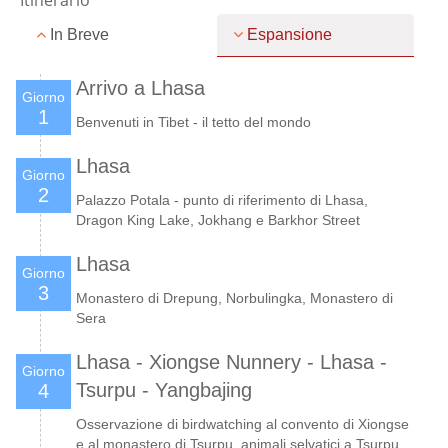
In Breve
Espansione
Arrivo a Lhasa
Giorno
1
Benvenuti in Tibet - il tetto del mondo
Lhasa
Giorno
2
Palazzo Potala - punto di riferimento di Lhasa,
Dragon King Lake, Jokhang e Barkhor Street
Lhasa
Giorno
3
Monastero di Drepung, Norbulingka, Monastero di
Sera
Lhasa - Xiongse Nunnery - Lhasa -
Giorno
Tsurpu - Yangbajing
4
Osservazione di birdwatching al convento di Xiongse
e al monastero di Tsurpu, animali selvatici a Tsurpu