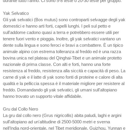
durante tutto l'anno. Ci sono 5-8 teste o 20-30 teste per gruppo.
Yak Selvatico
Gli yak selvatici (Bos mutus) sono controparti selvagge degli yak
domestici e hanno arti forti, capelli lunghi. I peli sul petto e
sull'addome cadono quasi a terra e potrebbero essere utili per
tenere fuori vento e pioggia. Inoltre, gli yak selvatici vantano un
dente sulla lingua e sono feroci e bravi a combattere. È un tipico
animale alpino con estrema tolleranza al freddo ed è una razza
bovina unica nel plateau del Qinghai-Tibet e un animale protetto
nazionale di prima classe. Con alti e forti, hanno una forte
resistenza al freddo, resistenza alla siccità e capacità di peso. La
carne di yak e il latte di yak sono fonti di proteine e calore di alta
qualità e la pelliccia spessa è il materiale migliore per resistere al
freddo. Domandando gli yak selvatici, gli umani sull'altopiano
hanno trovato un supporto vitale affidabile.
Gru dal Collo Nero
La gru dal collo nero (Grus nigricollis) abita paludi, laghi e argini
sull'altopiano ad un'altitudine di 2500-5000 metri e sverna
nell'India nord-orientale, nel Tibet meridionale, Guizhou, Yunnan e