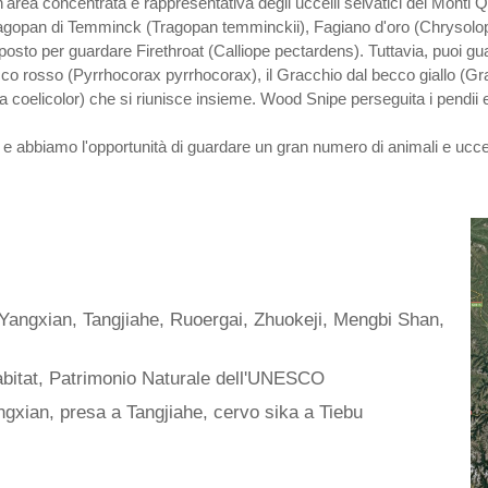
a concentrata e rappresentativa degli uccelli selvatici dei Monti Qio
agopan di Temminck (Tragopan temminckii), Fagiano d'oro (Chrysoloph
posto per guardare Firethroat (Calliope pectardens). Tuttavia, puoi 
ecco rosso (Pyrrhocorax pyrrhocorax), il Gracchio dal becco giallo (G
coelicolor) che si riunisce insieme. Wood Snipe perseguita i pendii 
e abbiamo l'opportunità di guardare un gran numero di animali e uccell
Yangxian, Tangjiahe, Ruoergai, Zhuokeji, Mengbi Shan,
bitat, Patrimonio Naturale dell'UNESCO
gxian, presa a Tangjiahe, cervo sika a Tiebu