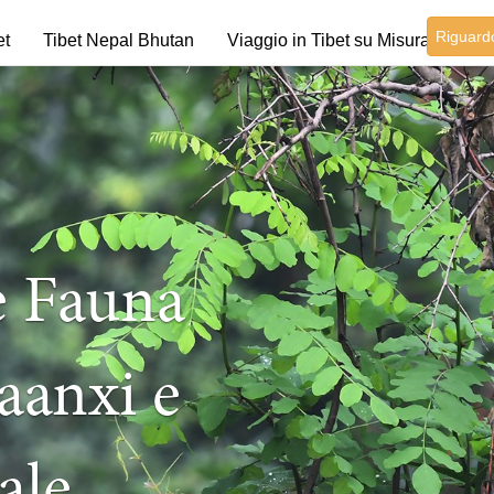
Riguard
et
Tibet Nepal Bhutan
Viaggio in Tibet su Misura
e Fauna
aanxi e
ale