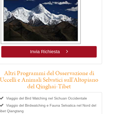
Invia Richiesta
Altri Programmi del Osservazione di
Uccelli e Animali Selvatici sull'Altopiano
del Qinghai-Tibet
Viaggio del Bird Watching nel Sichuan Occidentale
Viaggio del Birdwatching e Fauna Selvatica nel Nord del
ibet Qiangtang