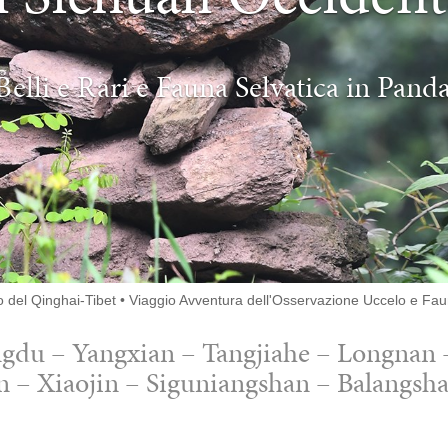
Belli e Rari e Fauna Selvatica in Pand
no del Qinghai-Tibet
•
Viaggio Avventura dell'Osservazione Uccelo e Fa
du – Yangxian – Tangjiahe – Longnan –
 – Xiaojin – Siguniangshan – Balangsh