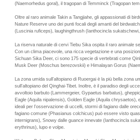
(Naemorhedus goral), il tragopan di Temminck (Tragopan temmi
Oltre al raro animale Takin a Tangjiahe, gli appassionati di b
Nature Reserve uno dei punti focali degli amanti del birdwatch
(Luscinia ruficeps), laughingthrush (Ianthocincla sukatschewi
La riserva naturale di cervi Tiebu Sika ospita il raro anima
Con un clima piacevole, una ricca vegetazione e una posizione 
Sichuan Sika Deer, ci sono 175 specie di vertebrati come Qin
Musk Deer (Moschus berezovskii) e Himalayan Gorus (Naemo
La zona umida sull'altopiano di Ruoergai è la più bella zona umid
sull'altopiano del Qinghai-Tibet. Inoltre, è il paradiso degli
avvoltoio barbuto (Lammergeier, Gypaetus barbatus), gheppio 
Eagle (Aquila nipalensis), Golden Eagle (Aquila chrysaetos), e
ideali per l'osservazione di uccelli, stormi di fagiano dalle or
fagiano comune (Phasianus colchicus) può essere visto quasi o
internigrans), Snowy dalle guance innevate (Ianthocincla suk
erythrinus), lupo e volpe.