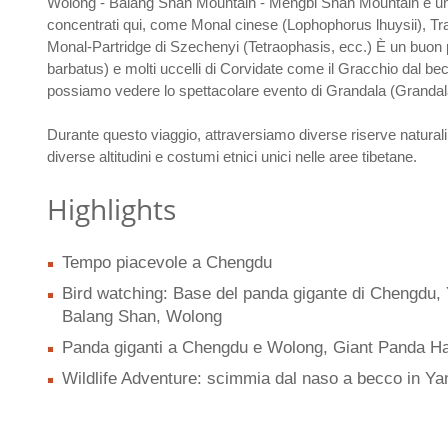
Wolong - Balang Shan Mountain - Mengbi Shan Mountain è un'are
concentrati qui, come Monal cinese (Lophophorus lhuysii), Tr
Monal-Partridge di Szechenyi (Tetraophasis, ecc.) È un buon 
barbatus) e molti uccelli di Corvidate come il Gracchio dal b
possiamo vedere lo spettacolare evento di Grandala (Grandala 
Durante questo viaggio, attraversiamo diverse riserve naturali 
diverse altitudini e costumi etnici unici nelle aree tibetane.
Highlights
Tempo piacevole a Chengdu
Bird watching: Base del panda gigante di Chengdu, 
Balang Shan, Wolong
Panda giganti a Chengdu e Wolong, Giant Panda Ha
Wildlife Adventure: scimmia dal naso a becco in Yan