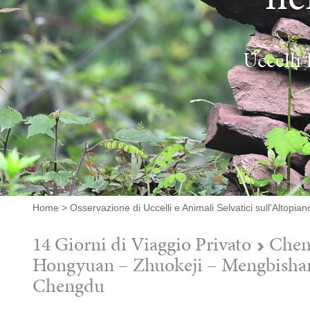
Uccelli 
Home
>
Osservazione di Uccelli e Animali Selvatici sull'Altopia
14 Giorni di Viaggio Privato
Cheng
Hongyuan – Zhuokeji – Mengbishan
Chengdu