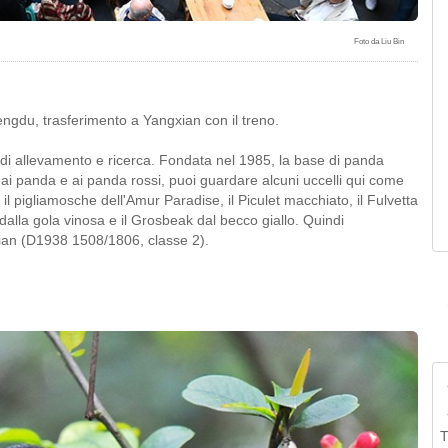
Foto da Liu Bin
gdu, trasferimento a Yangxian con il treno.
i allevamento e ricerca. Fondata nel 1985, la base di panda
 ai panda e ai panda rossi, puoi guardare alcuni uccelli qui come
, il pigliamosche dell'Amur Paradise, il Piculet macchiato, il Fulvetta
o dalla gola vinosa e il Grosbeak dal becco giallo. Quindi
xian (D1938 1508/1806, classe 2).
T