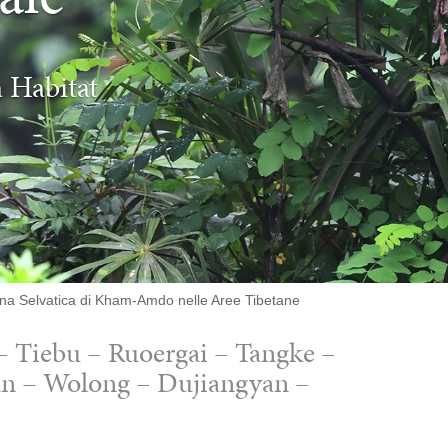
a Habitat
una Selvatica di Kham-Amdo nelle Aree Tibetane
 Tiebu – Ruoergai – Tangke –
an – Wolong – Dujiangyan –