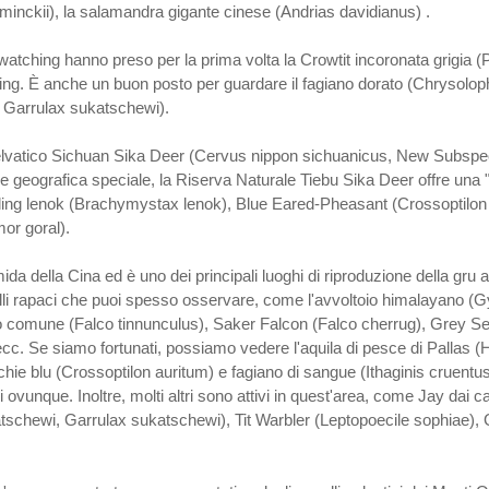
nckii), la salamandra gigante cinese (Andrias davidianus) .
irdwatching hanno preso per la prima volta la Crowtit incoronata grigi
ing. È anche un buon posto per guardare il fagiano dorato (Chrysolophu
, Garrulax sukatschewi).
le selvatico Sichuan Sika Deer (Cervus nippon sichuanicus, New Subs
geografica speciale, la Riserva Naturale Tiebu Sika Deer offre una "dim
ling lenok (Brachymystax lenok), Blue Eared-Pheasant (Crossoptilon 
r goral).
a della Cina ed è uno dei principali luoghi di riproduzione della gru a c
 uccelli rapaci che puoi spesso osservare, come l'avvoltoio himalayan
comune (Falco tinnunculus), Saker Falcon (Falco cherrug), Grey Sea 
cc. Se siamo fortunati, possiamo vedere l'aquila di pesce di Pallas (
ecchie blu (Crossoptilon auritum) e fagiano di sangue (Ithaginis cruentu
vunque. Inoltre, molti altri sono attivi in quest'area, come Jay dai c
atschewi, Garrulax sukatschewi), Tit Warbler (Leptopoecile sophiae),