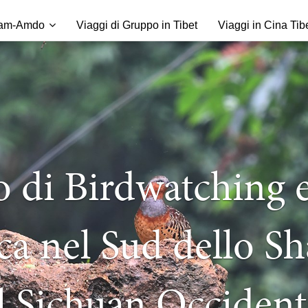
am-Amdo
Viaggi di Gruppo in Tibet
Viaggi in Cina Tib
o di Birdwatching 
ica nel Sud dello Sh
l Sichuan Occident