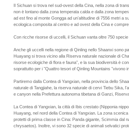
Il Sichuan si trova nel sud-ovest della Cina, nella zona di transi
non è lontano dalla zona temperata calda e dalla zona temperata
ad est fino al monte Gongga ad un'altitudine di 7556 metri a su
ecologica composita al centro e ad ovest della Cina e comprende
Con ricche risorse di uccelli, il Sichuan vanta oltre 750 specie
Anche gli uccelli nella regione di Qinling nello Shaanxi sono par
Huayang si trova vicino alla Riserva naturale nazionale di Chan
risorse ecologiche di flora e fauna", e la sua biodiversità è c
soprattutto per i "Quattro tesori of Qinling Mountains "vivono
Partiremo dalla Contea di Yangxian, nella provincia dello Shaanx
naturale di Tangjiahe, la riserva naturale di cervi Tiebu Sika, 
e canyon nella Prefettura autonoma tibetana di Ganzi, Riserva
La Contea di Yangxian, la città di Ibis crestato (Nipponia nipp
Huayang, nel nord della Contea di Yangxian. La zona scenica d
protetti di prima classe in Cina: Panda gigante, Scimmia dal 
chrysaetos). Inoltre, vi sono 32 specie di animali selvatici pro