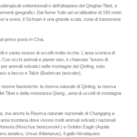
ubtropicali settentrionali e dell'altopiano del Qinghai-Tibet, e
ementi geografici. Dal fiume Yulin ad un'altitudine di 150 metri
est a ovest, il Sichuan è una grande scala, zona di transizione
 al primo posto in Cina.
lli e vanta risorse di uccelli molto ricche. L'area scenica di
. Con ricchi animali e piante rare, è chiamato "tesoro di
 per animali selvatici nelle montagne del Qinling, noto
naso a becco e Takin (Budorcas taxicolor).
iserve faunistiche: la riserva naturale di Qinling, la riserva
 del Tibet e della minoranza Qiang , area di uccelli di montagna
ppon), ma anche la Riserva naturale nazionale di Changqing a
area montana dove vivono molti animali selvatici nazionali
a foresta (Moschus berezovskii ) e Golden Eagle (Aquila
nero asiatico, Ursus thibetanus), il gallo himalayano