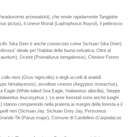
a (Paradoxornis przewalskii), che rende rapidamente Tangjiahe
s pictus), il cinese Monal (Lophophorus lhuysii), il pettirosso
pecific Sika Deer è anche conosciuto come Sichuan Sika Deer).
ora" ideale per l'habitat della fauna selvatica. Oltre al
auritum), Ocelot (Prionailurus bengalensis), Chinese Forest
ollo nero (Grus nigricollis) e degli uccelli di anatidi
o (Gyps himalayensis), avvoltoio cinereo (Aegypius monachus),
Eagle (White-talied Sea Eagle, Haliaeetus albicilla), Steppe
Haliaeetus leucoryphus ). Le aree forestali sono anche luoghi
s) stanno comparendo nella prateria ai margini della foresta e il
apelli neri (Sichuan Jay, Sichuan Grey Jay, Perisoreus
 Grande Titi (Parus major), Comune di Cardellino (Carpodacus