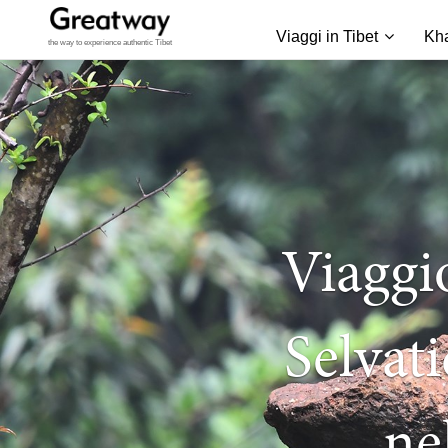
Viaggi in Tibet
Kh
the way to experience authentic Tibet
Viaggi
Selvat
ne