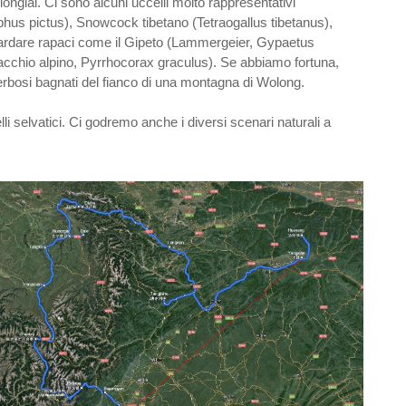
nglai. Ci sono alcuni uccelli molto rappresentativi
us pictus), Snowcock tibetano (Tetraogallus tibetanus),
guardare rapaci come il Gipeto (Lammergeier, Gypaetus
racchio alpino, Pyrrhocorax graculus). Se abbiamo fortuna,
erbosi bagnati del fianco di una montagna di Wolong.
i selvatici. Ci godremo anche i diversi scenari naturali a