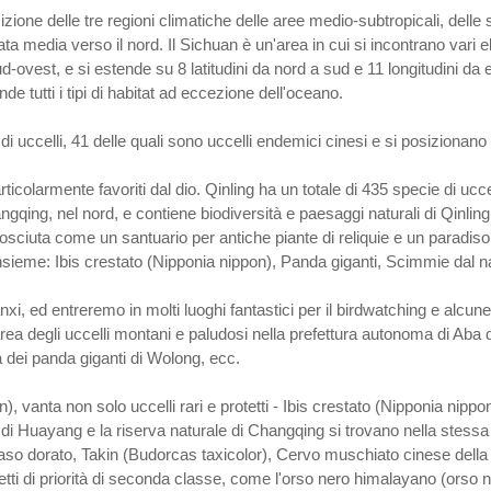
zione delle tre regioni climatiche delle aree medio-subtropicali, delle s
 media verso il nord. Il Sichuan è un'area in cui si incontrano vari el
d-ovest, e si estende su 8 latitudini da nord a sud e 11 longitudini da 
 tutti i tipi di habitat ad eccezione dell'oceano.
 di uccelli, 41 delle quali sono uccelli endemici cinesi e si posizionano
ticolarmente favoriti dal dio. Qinling ha un totale di 435 specie di ucce
gqing, nel nord, e contiene biodiversità e paesaggi naturali di Qinling
onosciuta come un santuario per antiche piante di reliquie e un paradiso
 insieme: Ibis crestato (Nipponia nippon), Panda giganti, Scimmie dal 
i, ed entreremo in molti luoghi fantastici per il birdwatching e alcune r
l'area degli uccelli montani e paludosi nella prefettura autonoma di Aba
 dei panda giganti di Wolong, ecc.
on), vanta non solo uccelli rari e protetti - Ibis crestato (Nipponia ni
i Huayang e la riserva naturale di Changqing si trovano nella stessa 
naso dorato, Takin (Budorcas taxicolor), Cervo muschiato cinese dell
tetti di priorità di seconda classe, come l'orso nero himalayano (orso 