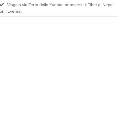
Viaggio via Terra dallo Yunnan attraverso il Tibet al Nepal
on l'Everest