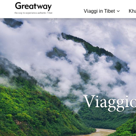
Viaggi in Tibet
Kh
the way to experience authentic Tibet
Viaggio