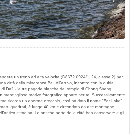
prendere un treno ad alta velocità (D8672 0924/1124, classe 2) per
 città della minoranza Bai. All'arrivo, incontro con la guida
ti di Dalì - le tre pagode bianche del tempio di Chong Sheng.
, un meraviglioso motivo fotografico appare per te! Successivamente
forma ricorda un enorme orecchio, così ha dato il nome "Ear Lake"
ometri quadrati, è lungo 40 km e circondato da alte montagne
antica cittadina. Le antiche porte della città ben conservate e gli