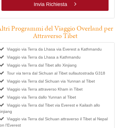
Invia Richiesta
ltri Programmi del Viaggio Overland per
Attraverso Tibet
Viaggio via Terra da Lhasa via Everest a Kathmandu
Viaggio via Terra da Lhasa a Kathmandu
Viaggio via Terra dal Tibet allo Xinjiang
Tour via terra dal Sichuan al Tibet sullautostrada G318
Viaggio via Terra dal Sichuan via Yunnan al Tibet
Viaggio via Terra attraverso Kham in Tibet
Viaggio via Terra dallo Yunnan al Tibet
Viaggio via Terra dal Tibet via Everest e Kailash allo
injiang
Viaggio via Terra dal Sichuan attraverso il Tibet al Nepal
on l'Everest