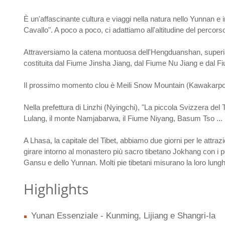
È un'affascinante cultura e viaggi nella natura nello Yunnan e
Cavallo". A poco a poco, ci adattiamo all'altitudine del perco
Attraversiamo la catena montuosa dell'Hengduanshan, superiamo
costituita dal Fiume Jinsha Jiang, dal Fiume Nu Jiang e dal
Il prossimo momento clou è Meili Snow Mountain (Kawakarpo, 6
Nella prefettura di Linzhi (Nyingchi), "La piccola Svizzera del T
Lulang, il monte Namjabarwa, il Fiume Niyang, Basum Tso ...
A Lhasa, la capitale del Tibet, abbiamo due giorni per le att
girare intorno al monastero più sacro tibetano Jokhang con i pe
Gansu e dello Yunnan. Molti pie tibetani misurano la loro lun
Highlights
Yunan Essenziale - Kunming, Lijiang e Shangri-la