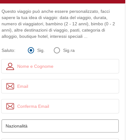
Questo viaggio può anche essere personalizzato, facci
sapere la tua idea di viaggio: data del viaggio, durata,
numero di viaggiatori, bambino (2 - 12 anni), bimbo (0 - 2
anni), altre destinazioni di viaggio, pasti, categoria di
alloggio, boutique hotel, interessi speciali ...
Sig.
Sig.ra
Saluto: