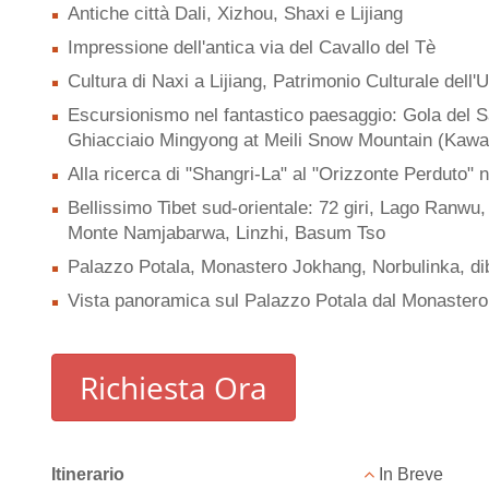
Antiche città Dali, Xizhou, Shaxi e Lijiang
Impressione dell'antica via del Cavallo del Tè
Cultura di Naxi a Lijiang, Patrimonio Culturale del
Escursionismo nel fantastico paesaggio: Gola del Sa
Ghiacciaio Mingyong at Meili Snow Mountain (Kaw
Alla ricerca di "Shangri-La" al "Orizzonte Perduto" 
Bellissimo Tibet sud-orientale: 72 giri, Lago Ranwu,
Monte Namjabarwa, Linzhi, Basum Tso
Palazzo Potala, Monastero Jokhang, Norbulinka, dib
Vista panoramica sul Palazzo Potala dal Monastero 
Richiesta Ora
Itinerario
In Breve