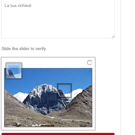
Slide the slider to verify