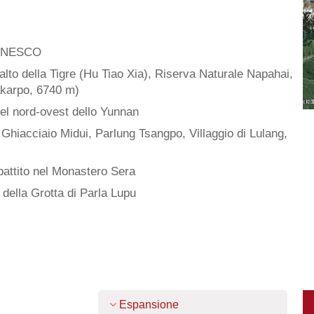
l'UNESCO
lto della Tigre (Hu Tiao Xia), Riserva Naturale Napahai,
akarpo, 6740 m)
nel nord-ovest dello Yunnan
 Ghiacciaio Midui, Parlung Tsangpo, Villaggio di Lulang,
attito nel Monastero Sera
della Grotta di Parla Lupu
Espansione