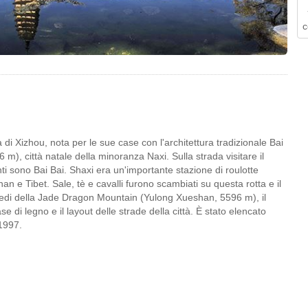
c
a di Xizhou, nota per le sue case con l'architettura tradizionale Bai
m), città natale della minoranza Naxi. Sulla strada visitare il
nti sono Bai Bai. Shaxi era un'importante stazione di roulotte
an e Tibet. Sale, tè e cavalli furono scambiati su questa rotta e il
piedi della Jade Dragon Mountain (Yulong Xueshan, 5596 m), il
e di legno e il layout delle strade della città. È stato elencato
1997.