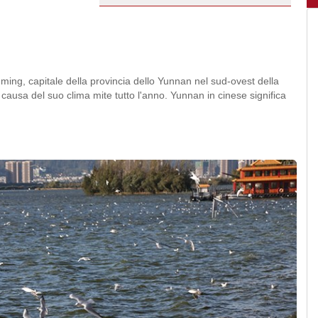
ming, capitale della provincia dello Yunnan nel sud-ovest della
causa del suo clima mite tutto l'anno. Yunnan in cinese significa