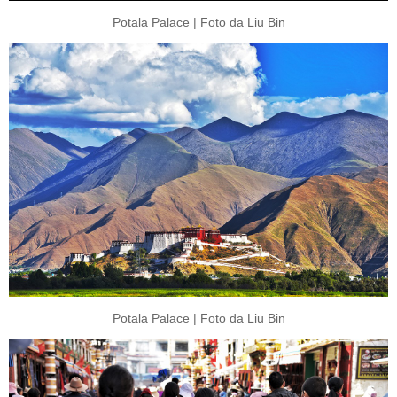
Potala Palace | Foto da Liu Bin
Potala Palace | Foto da Liu Bin