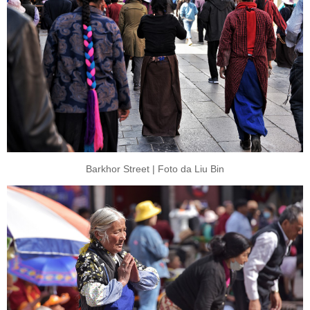
Barkhor Street | Foto da Liu Bin