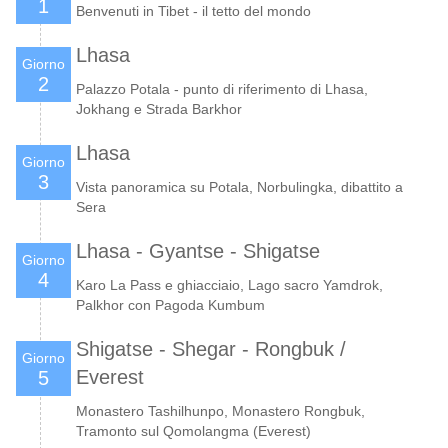
1
Benvenuti in Tibet - il tetto del mondo
Lhasa
Giorno
2
Palazzo Potala - punto di riferimento di Lhasa,
Jokhang e Strada Barkhor
Lhasa
Giorno
3
Vista panoramica su Potala, Norbulingka, dibattito a
Sera
Lhasa - Gyantse - Shigatse
Giorno
4
Karo La Pass e ghiacciaio, Lago sacro Yamdrok,
Palkhor con Pagoda Kumbum
Shigatse - Shegar - Rongbuk /
Giorno
Everest
5
Monastero Tashilhunpo, Monastero Rongbuk,
Tramonto sul Qomolangma (Everest)