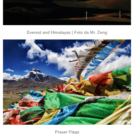
Everest and Himalayas | Foto da Mr. Zeng
Prayer Flags