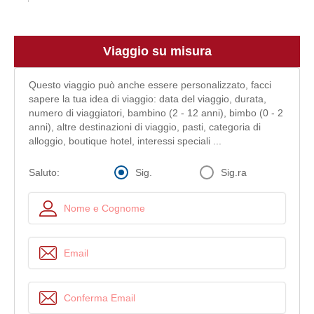
Viaggio su misura
Questo viaggio può anche essere personalizzato, facci
sapere la tua idea di viaggio: data del viaggio, durata,
numero di viaggiatori, bambino (2 - 12 anni), bimbo (0 - 2
anni), altre destinazioni di viaggio, pasti, categoria di
alloggio, boutique hotel, interessi speciali ...
Sig.
Sig.ra
Saluto: