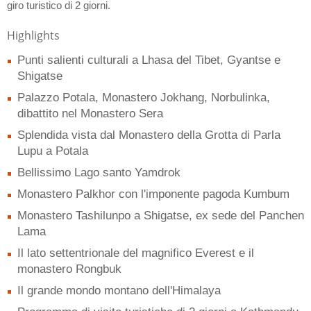
giro turistico di 2 giorni.
Highlights
Punti salienti culturali a Lhasa del Tibet, Gyantse e
Shigatse
Palazzo Potala, Monastero Jokhang, Norbulinka,
dibattito nel Monastero Sera
Splendida vista dal Monastero della Grotta di Parla
Lupu a Potala
Bellissimo Lago santo Yamdrok
Monastero Palkhor con l'imponente pagoda Kumbum
Monastero Tashilunpo a Shigatse, ex sede del Panchen
Lama
Il lato settentrionale del magnifico Everest e il
monastero Rongbuk
Il grande mondo montano dell'Himalaya