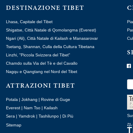
DESTINAZIONE TIBET
C
Lhasa, Capitale del Tibet
Pia
Shigatse, Città Natale di Qomolangma (Everest)
Pan
Ngari (Ali), Città Natale di Kailash e Manasarovar
Cul
Tsetang, Shannan, Culla della Cultura Tibetana
S
Linzhi, "Piccola Svizzera del Tibet"
Chamdo sulla Via del Tè e del Cavallo
Nagqu e Qiangtang nel Nord del Tibet
ATTRAZIONI TIBET
Potala
|
Jokhang
|
Rovine di Guge
Everest
|
Nam Tso
|
Kailash
Sus
Sera
|
Yamdrok
|
Tashilunpo
|
Di Più
Sitemap