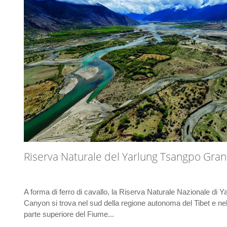
Riserva Naturale del Yarlung Tsangpo Gra
A forma di ferro di cavallo, la Riserva Naturale Nazionale di
Canyon si trova nel sud della regione autonoma del Tibet e nell
parte superiore del Fiume...