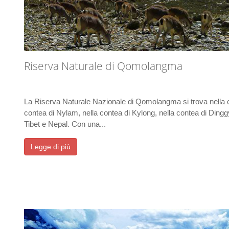
Riserva Naturale di Qomolangma
La Riserva Naturale Nazionale di Qomolangma si trova nella co
contea di Nylam, nella contea di Kylong, nella contea di Dinggy
Tibet e Nepal. Con una...
Legge di più