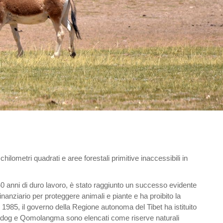
hilometri quadrati e aree forestali primitive inaccessibili in
so 40 anni di duro lavoro, è stato raggiunto un successo evidente
finanziario per proteggere animali e piante e ha proibito la
al 1985, il governo della Regione autonoma del Tibet ha istituito
edog e Qomolangma sono elencati come riserve naturali