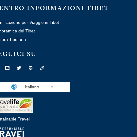
ENTRO INFORMAZIONI TIBET
nificazione per Viaggio in Tibet
oramica del Tibet
tura Tibetana
EGUICI SU
Italiano
tainable Travel