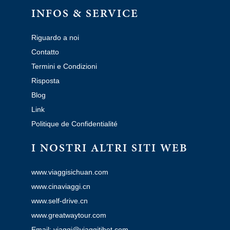
INFOS & SERVICE
Riguardo a noi
Contatto
Termini e Condizioni
Risposta
Blog
Link
Politique de Confidentialité
I NOSTRI ALTRI SITI WEB
www.viaggisichuan.com
www.cinaviaggi.cn
www.self-drive.cn
www.greatwaytour.com
Email: viaggi@viaggitibet.com