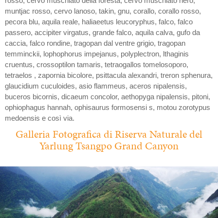
rosso, cervo muschiato della foresta, cervo muschiato nero,
muntjac rosso, cervo lanoso, takin, gnu, corallo, corallo rosso,
pecora blu, aquila reale, haliaeetus leucoryphus, falco, falco
passero, accipiter virgatus, grande falco, aquila calva, gufo da
caccia, falco rondine, tragopan dal ventre grigio, tragopan
temminckii, lophophorus impejanus, polyplectron, lthaginis
cruentus, crossoptilon tamaris, tetraogallos tomelosoporo,
tetraelos , zapornia bicolore, psittacula alexandri, treron sphenura,
glaucidium cuculoides, asio flammeus, aceros nipalensis,
buceros bicornis, dicaeum concolor, aethopyga nipalensis, pitoni,
ophiophagus hannah, ophisaurus formosensi s, motou zorotypus
medoensis e così via.
Galleria Fotografica di Riserva Naturale del
Yarlung Tsangpo Grand Canyon