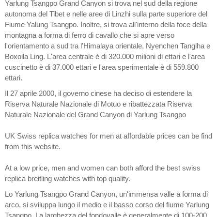
Yarlung Tsangpo Grand Canyon si trova nel sud della regione
autonoma del Tibet e nelle aree di Linzhi sulla parte superiore del
Fiume Yalung Tsangpo. Inoltre, si trova all'interno della foce della
montagna a forma di ferro di cavallo che si apre verso
l'orientamento a sud tra l'Himalaya orientale, Nyenchen Tanglha e
Boxoila Ling. L'area centrale è di 320.000 milioni di ettari e l'area
cuscinetto è di 37.000 ettari e l'area sperimentale è di 559.800
ettari.
Il 27 aprile 2000, il governo cinese ha deciso di estendere la
Riserva Naturale Nazionale di Motuo e ribattezzata Riserva
Naturale Nazionale del Grand Canyon di Yarlung Tsangpo
UK Swiss
replica watches
for men at affordable prices can be find
from this website.
At a low price, men and women can both afford the best swiss
replica breitling watches
with top quality.
Lo Yarlung Tsangpo Grand Canyon, un'immensa valle a forma di
arco, si sviluppa lungo il medio e il basso corso del fiume Yarlung
Tsangpo. La larghezza del fondovalle è generalmente di 100-200