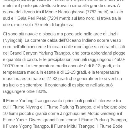
metri, e il punto più stretto si trova in cima alla grande curva. A
causa del divario tra il Monte Namjagbarwa (7782 metri) sul lato
sud e il Gala Peri Peak (7294 metri) sul lato nord, si trova tra le
due cime e solo 70 metri di larghezza.
Ci sono più nuvole e pioggia ma poco sole nelle aree di Linzhi
(Nyingchi). La corrente calda dell'Oceano Indiano scorre verso
nord nell'altopiano ed è bloccata dalle montagne su entrambi i lati
del Grand Canyon Yarlung Tsangpo, che porta abbondanti piogge
e quantità di caldo. E le precipitazioni annuali raggiungono i 4500-
10070 mm. La temperatura media annuale è di 8-13 gradi, e la
temperatura media in estate è di 12-19 gradi, e la temperatura
massima estrema è di 27-32 gradi che generalmente si verifica
tra luglio e settembre. Il contenuto di ossigeno nell'aria può
raggiungere oltre l'80%.
Il Fiume Yarlung Tsangpo vanta i principali punti di interesse tra
cui il Fiume Niyang e il Fiume Parlung Tsangpo, e vi sfociano oltre
10 fiumi piccoli o grandi come Jingzhuqu nel Motuo Gedeng e il
Fiume Yueer. Diversi grandi fiumi come il Fiume Purlung Tsangpo,
il Fiume Yigong Tsangpo, il Fiume Midui Tsangpo, il Fiume Bode