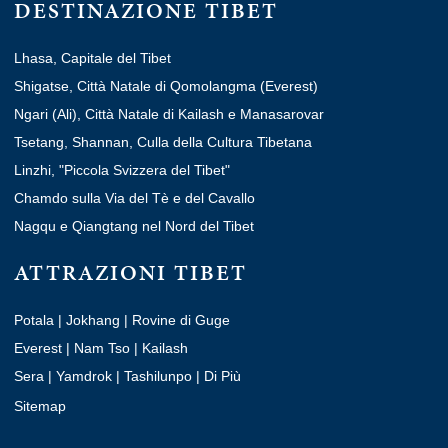
DESTINAZIONE TIBET
Lhasa, Capitale del Tibet
Shigatse, Città Natale di Qomolangma (Everest)
Ngari (Ali), Città Natale di Kailash e Manasarovar
Tsetang, Shannan, Culla della Cultura Tibetana
Linzhi, "Piccola Svizzera del Tibet"
Chamdo sulla Via del Tè e del Cavallo
Nagqu e Qiangtang nel Nord del Tibet
ATTRAZIONI TIBET
Potala
|
Jokhang
|
Rovine di Guge
Everest
|
Nam Tso
|
Kailash
Sera
|
Yamdrok
|
Tashilunpo
|
Di Più
Sitemap