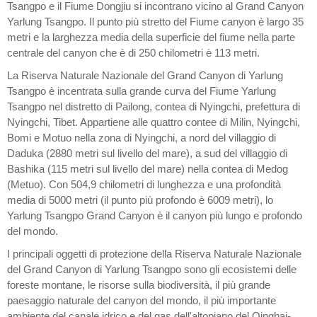
Tsangpo e il Fiume Dongjiu si incontrano vicino al Grand Canyon
Yarlung Tsangpo. Il punto più stretto del Fiume canyon è largo 35
metri e la larghezza media della superficie del fiume nella parte
centrale del canyon che è di 250 chilometri è 113 metri.
La Riserva Naturale Nazionale del Grand Canyon di Yarlung
Tsangpo è incentrata sulla grande curva del Fiume Yarlung
Tsangpo nel distretto di Pailong, contea di Nyingchi, prefettura di
Nyingchi, Tibet. Appartiene alle quattro contee di Milin, Nyingchi,
Bomi e Motuo nella zona di Nyingchi, a nord del villaggio di
Daduka (2880 metri sul livello del mare), a sud del villaggio di
Bashika (115 metri sul livello del mare) nella contea di Medog
(Metuo). Con 504,9 chilometri di lunghezza e una profondità
media di 5000 metri (il punto più profondo è 6009 metri), lo
Yarlung Tsangpo Grand Canyon è il canyon più lungo e profondo
del mondo.
I principali oggetti di protezione della Riserva Naturale Nazionale
del Grand Canyon di Yarlung Tsangpo sono gli ecosistemi delle
foreste montane, le risorse sulla biodiversità, il più grande
paesaggio naturale del canyon del mondo, il più importante
ambiente del canale idrico e del gas dell'altopiano del Qinghai-