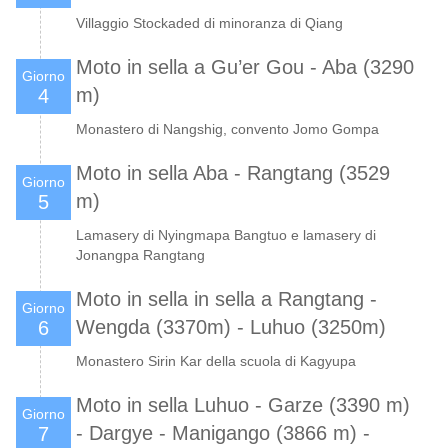
Villaggio Stockaded di minoranza di Qiang
Moto in sella a Gu’er Gou - Aba (3290
Giorno
m)
4
Monastero di Nangshig, convento Jomo Gompa
Moto in sella Aba - Rangtang (3529
Giorno
m)
5
Lamasery di Nyingmapa Bangtuo e lamasery di
Jonangpa Rangtang
Moto in sella in sella a Rangtang -
Giorno
Wengda (3370m) - Luhuo (3250m)
6
Monastero Sirin Kar della scuola di Kagyupa
Moto in sella Luhuo - Garze (3390 m)
Giorno
- Dargye - Manigango (3866 m) -
7