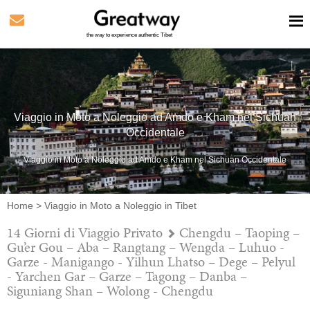
the way to experience authentic Tibet
Viaggio in Moto a Noleggio ad Amdo e Kham nel Sichuan
Occidentale
Viaggio in Moto a Noleggio ad Amdo e Kham nel Sichuan Occidentale
Home
>
Viaggio in Moto a Noleggio in Tibet
14 Giorni di Viaggio Privato
Chengdu – Taoping –
Gu’er Gou – Aba – Rangtang – Wengda – Luhuo -
Garze - Manigango - Yilhun Lhatso – Dege – Pelyul
- Yarchen Gar – Garze – Tagong – Danba –
Siguniang Shan – Wolong - Chengdu