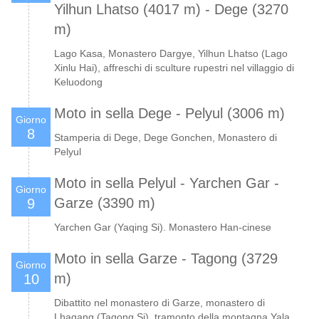
Yilhun Lhatso (4017 m) - Dege (3270
m)
Lago Kasa, Monastero Dargye, Yilhun Lhatso (Lago
Xinlu Hai), affreschi di sculture rupestri nel villaggio di
Keluodong
Moto in sella Dege - Pelyul (3006 m)
Giorno
8
Stamperia di Dege, Dege Gonchen, Monastero di
Pelyul
Moto in sella Pelyul - Yarchen Gar -
Giorno
Garze (3390 m)
9
Yarchen Gar (Yaqing Si). Monastero Han-cinese
Moto in sella Garze - Tagong (3729
Giorno
m)
10
Dibattito nel monastero di Garze, monastero di
Lhagang (Tagong Si), tramonto della montagna Yala