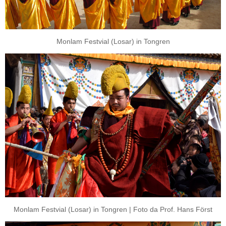
Monlam Festvial (Losar) in Tongren
Monlam Festvial (Losar) in Tongren | Foto da Prof. Hans Först