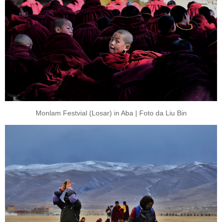
Monlam Festvial (Losar) in Aba | Foto da Liu Bin