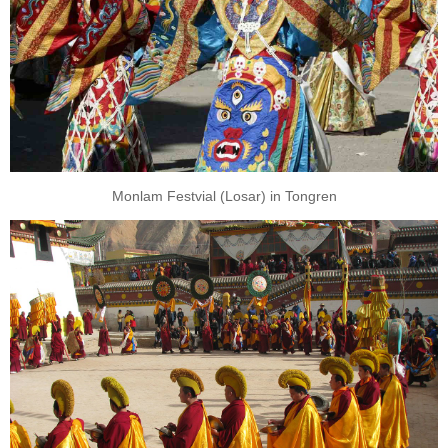
Monlam Festvial (Losar) in Tongren