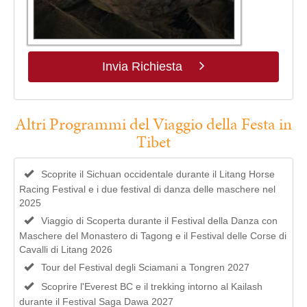
Invia Richiesta
Altri Programmi del Viaggio della Festa in
Tibet
Scoprite il Sichuan occidentale durante il Litang Horse
Racing Festival e i due festival di danza delle maschere nel
2025
Viaggio di Scoperta durante il Festival della Danza con
Maschere del Monastero di Tagong e il Festival delle Corse di
Cavalli di Litang 2026
Tour del Festival degli Sciamani a Tongren 2027
Scoprire l'Everest BC e il trekking intorno al Kailash
durante il Festival Saga Dawa 2027