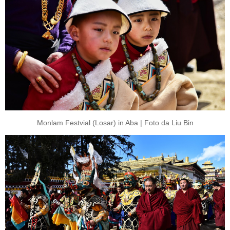
Monlam Festvial (Losar) in Aba | Foto da Liu Bin