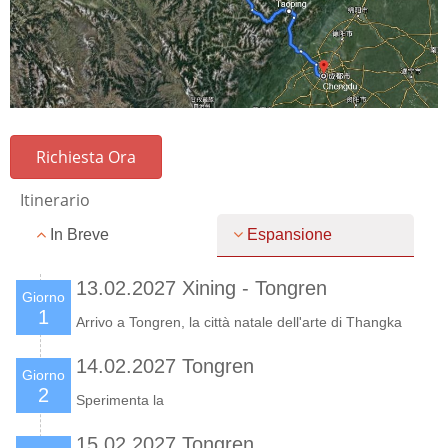
Richiesta Ora
Itinerario
In Breve
Espansione
13.02.2027 Xining - Tongren
Giorno
1
Arrivo a Tongren, la città natale dell'arte di Thangka
14.02.2027 Tongren
Giorno
2
Sperimenta la
15.02.2027 Tongren