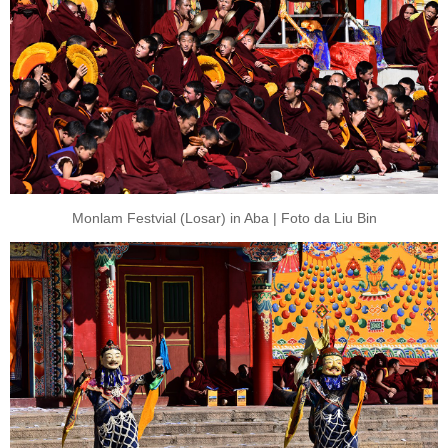
Monlam Festvial (Losar) in Aba | Foto da Liu Bin