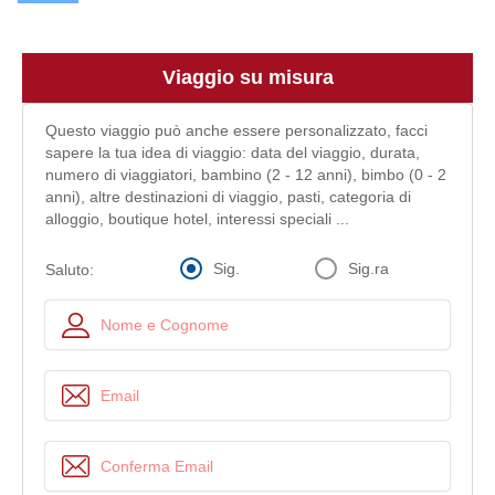
Viaggio su misura
Questo viaggio può anche essere personalizzato, facci
sapere la tua idea di viaggio: data del viaggio, durata,
numero di viaggiatori, bambino (2 - 12 anni), bimbo (0 - 2
anni), altre destinazioni di viaggio, pasti, categoria di
alloggio, boutique hotel, interessi speciali ...
Sig.
Sig.ra
Saluto: