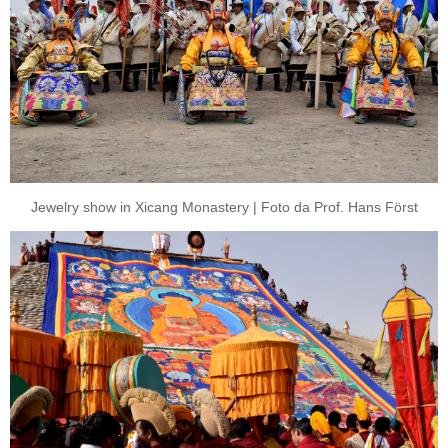
Jewelry show in Xicang Monastery | Foto da Prof. Hans Först