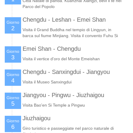
Città Natale di panda. Kuanzhai Xiangzi, bevi il tè nel
Parco del Popolo
Chengdu - Leshan - Emei Shan
Giorno
2
Visita il Grand Buddha nel tempio di Lingyun, in
barca sul fiume Minjiang. Visita il convento Fuhu Si
Emei Shan - Chengdu
Giorno
3
Visita il vertice d'oro del Monte Emeishan
Chengdu - Sanxingdui - Jiangyou
Giorno
4
Visita il Museo Sanxingdui
Jiangyou - Pingwu - Jiuzhaigou
Giorno
5
Visita Bao'en Si Temple a Pingwu
Jiuzhaigou
Giorno
6
Giro turistico e passeggiate nel parco naturale di