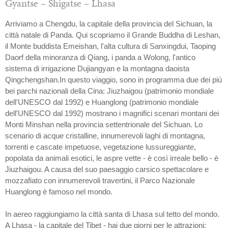
Gyantse – Shigatse – Lhasa
Arriviamo a Chengdu, la capitale della provincia del Sichuan, la
città natale di Panda. Qui scopriamo il Grande Buddha di Leshan,
il Monte buddista Emeishan, l'alta cultura di Sanxingdui, Taoping
Daorf della minoranza di Qiang, i panda a Wolong, l'antico
sistema di irrigazione Dujiangyan e la montagna daoista
Qingchengshan.In questo viaggio, sono in programma due dei più
bei parchi nazionali della Cina: Jiuzhaigou (patrimonio mondiale
dell'UNESCO dal 1992) e Huanglong (patrimonio mondiale
dell'UNESCO dal 1992) mostrano i magnifici scenari montani dei
Monti Minshan nella provincia settentrionale del Sichuan. Lo
scenario di acque cristalline, innumerevoli laghi di montagna,
torrenti e cascate impetuose, vegetazione lussureggiante,
popolata da animali esotici, le aspre vette - è così irreale bello - è
Jiuzhaigou. A causa del suo paesaggio carsico spettacolare e
mozzafiato con innumerevoli travertini, il Parco Nazionale
Huanglong è famoso nel mondo.
In aereo raggiungiamo la città santa di Lhasa sul tetto del mondo.
A Lhasa - la capitale del Tibet - hai due giorni per le attrazioni: