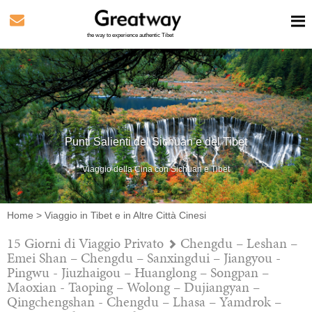
the way to experience authentic Tibet
Punti Salienti del Sichuan e del Tibet
Viaggio della Cina con Sichuan e Tibet
Home
>
Viaggio in Tibet e in Altre Città Cinesi
15 Giorni di Viaggio Privato
Chengdu – Leshan –
Emei Shan – Chengdu – Sanxingdui – Jiangyou -
Pingwu - Jiuzhaigou – Huanglong – Songpan –
Maoxian - Taoping – Wolong – Dujiangyan –
Qingchengshan - Chengdu – Lhasa – Yamdrok –