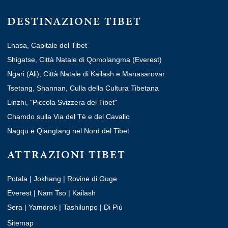
DESTINAZIONE TIBET
Lhasa, Capitale del Tibet
Shigatse, Città Natale di Qomolangma (Everest)
Ngari (Ali), Città Natale di Kailash e Manasarovar
Tsetang, Shannan, Culla della Cultura Tibetana
Linzhi, "Piccola Svizzera del Tibet"
Chamdo sulla Via del Tè e del Cavallo
Nagqu e Qiangtang nel Nord del Tibet
ATTRAZIONI TIBET
Potala
|
Jokhang
|
Rovine di Guge
Everest
|
Nam Tso
|
Kailash
Sera
|
Yamdrok
|
Tashilunpo
|
Di Più
Sitemap