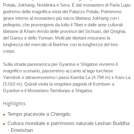
Potala, Jokhang, Norblinka e Sera. E dal monastero di Parla Lupu
godremo della magnifica vista del Palazzo Potala. Potremmo
girare intorno al monastero più sacro tibetano Jokhang con i
pellegrini, che provengono da tutto il Tibet e dalle aree culturali
tibetane di Kham-Amdo delle province del Sichuan, del Qinghai,
del Gansu e dello Yunnan. Molti pie tibetani misurano la
lunghezza del mercato di Barkhor con la lunghezza del loro
corpo.
Sulla strada panoramica per Gyantse e Shigatse vivremo il
magnifico scenario, passeremo accanto al lago turchese
Yamdrok e attraverseremo i passi Kamba La (4.794 m) e Karo La
(5.010 m). Quindi visita la singolare pagoda di Kumbum a
Gyantse e il Monastero Tashilunpo a Shigatse.
Highlights
Tempo piacevole a Chengdu
Cultura mondiale e patrimonio naturale Leshan Buddha
- Emeishan