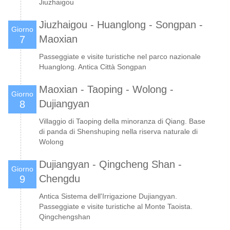
Jiuzhaigou
Jiuzhaigou - Huanglong - Songpan -
Giorno
Maoxian
7
Passeggiate e visite turistiche nel parco nazionale
Huanglong. Antica Città Songpan
Maoxian - Taoping - Wolong -
Giorno
Dujiangyan
8
Villaggio di Taoping della minoranza di Qiang. Base
di panda di Shenshuping nella riserva naturale di
Wolong
Dujiangyan - Qingcheng Shan -
Giorno
Chengdu
9
Antica Sistema dell'Irrigazione Dujiangyan.
Passeggiate e visite turistiche al Monte Taoista.
Qingchengshan