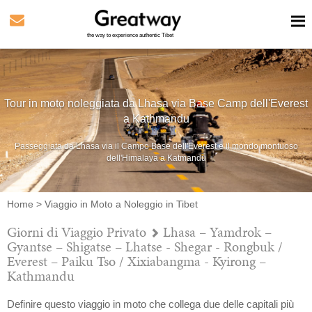
the way to experience authentic Tibet
Tour in moto noleggiata da Lhasa via Base Camp dell'Everest
a Kathmandu
Passeggiata da Lhasa via il Campo Base dell'Everest e il mondo montuoso
dell'Himalaya a Katmandu
Home
>
Viaggio in Moto a Noleggio in Tibet
Giorni di Viaggio Privato
Lhasa – Yamdrok –
Gyantse – Shigatse – Lhatse - Shegar - Rongbuk /
Everest – Paiku Tso / Xixiabangma - Kyirong –
Kathmandu
Definire questo viaggio in moto che collega due delle capitali più