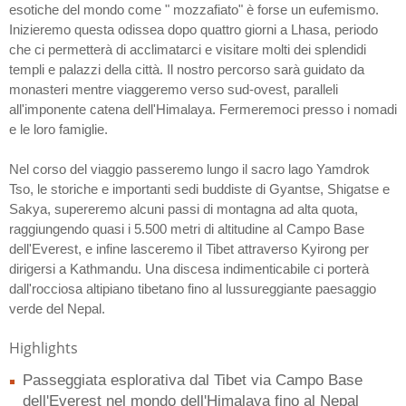
esotiche del mondo come " mozzafiato" è forse un eufemismo.
Inizieremo questa odissea dopo quattro giorni a Lhasa, periodo
che ci permetterà di acclimatarci e visitare molti dei splendidi
templi e palazzi della città. Il nostro percorso sarà guidato da
monasteri mentre viaggeremo verso sud-ovest, paralleli
all'imponente catena dell'Himalaya. Fermeremoci presso i nomadi
e le loro famiglie.
Nel corso del viaggio passeremo lungo il sacro lago Yamdrok
Tso, le storiche e importanti sedi buddiste di Gyantse, Shigatse e
Sakya, supereremo alcuni passi di montagna ad alta quota,
raggiungendo quasi i 5.500 metri di altitudine al Campo Base
dell'Everest, e infine lasceremo il Tibet attraverso Kyirong per
dirigersi a Kathmandu. Una discesa indimenticabile ci porterà
dall'rocciosa altipiano tibetano fino al lussureggiante paesaggio
verde del Nepal.
Highlights
Passeggiata esplorativa dal Tibet via Campo Base
dell'Everest nel mondo dell'Himalaya fino al Nepal