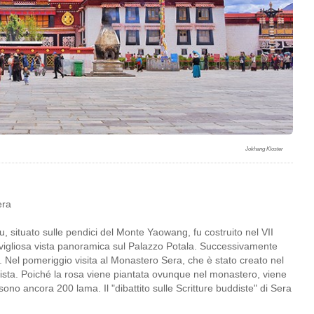
Jokhang Kloster
era
u, situato sulle pendici del Monte Yaowang, fu costruito nel VII
avigliosa vista panoramica sul Palazzo Potala. Successivamente
. Nel pomeriggio visita al Monastero Sera, che è stato creato nel
sta. Poiché la rosa viene piantata ovunque nel monastero, viene
sono ancora 200 lama. Il "dibattito sulle Scritture buddiste" di Sera