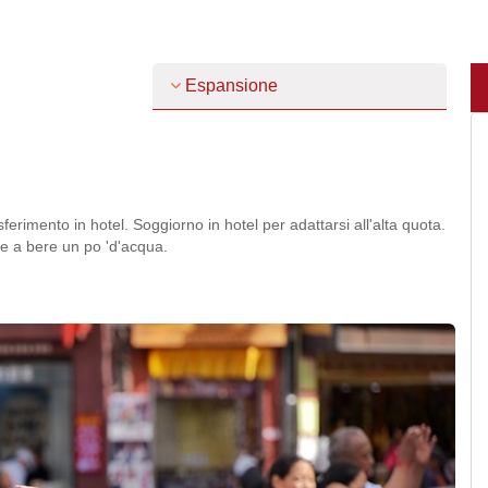
Espansione
ferimento in hotel. Soggiorno in hotel per adattarsi all'alta quota.
are a bere un po 'd'acqua.