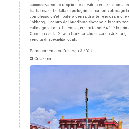
successivamente ampliato e servito come residenza inv
tradizionale. Le folle di pellegrini, innumerevoli magnifi
complesso un'atmosfera densa di arte religiosa e che c
Jokhang, il centro del buddismo tibetano e la terra sacr
culto ogni giorno. Il tempio, costruito nel 647, è la pri
Cammina sulla Strada Barkhor che circonda Jokhang, un
vendita di specialità locali.
Pernottamento nell'albergo 3 * Yak
Colazione