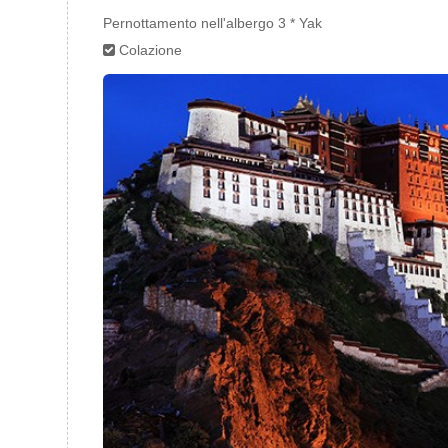
Pernottamento nell'albergo 3 * Yak
Colazione