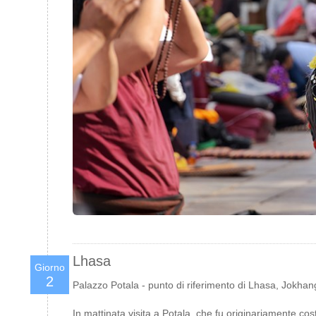
Lhasa
Giorno
2
Palazzo Potala - punto di riferimento di Lhasa, Jokha
In mattinata visita a Potala, che fu originariamente co