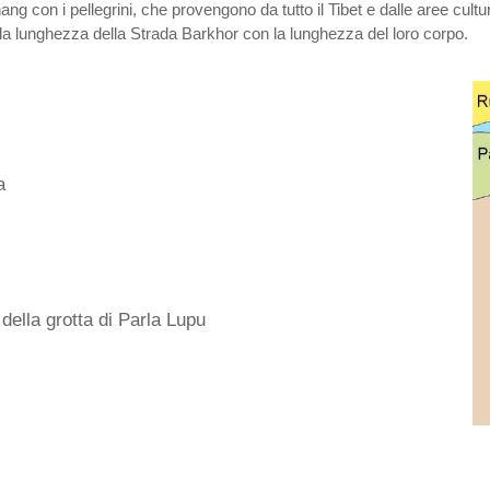
g con i pellegrini, che provengono da tutto il Tibet e dalle aree cult
 la lunghezza della Strada Barkhor con la lunghezza del loro corpo.
a
ella grotta di Parla Lupu