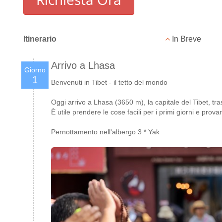
Itinerario
In Breve
Arrivo a Lhasa
Giorno
1
Benvenuti in Tibet - il tetto del mondo
Oggi arrivo a Lhasa (3650 m), la capitale del Tibet, tras
È utile prendere le cose facili per i primi giorni e prov
Pernottamento nell'albergo 3 * Yak