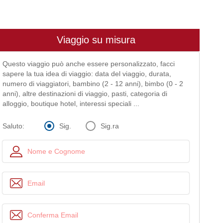
Viaggio su misura
Questo viaggio può anche essere personalizzato, facci
sapere la tua idea di viaggio: data del viaggio, durata,
numero di viaggiatori, bambino (2 - 12 anni), bimbo (0 - 2
anni), altre destinazioni di viaggio, pasti, categoria di
alloggio, boutique hotel, interessi speciali ...
Sig.
Sig.ra
Saluto: