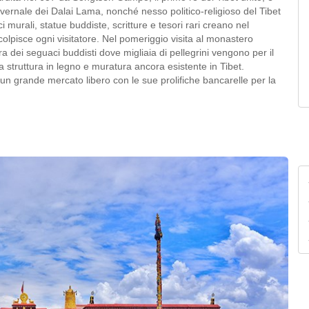
ernale dei Dalai Lama, nonché nesso politico-religioso del Tibet
ci murali, statue buddiste, scritture e tesori rari creano nel
olpisce ogni visitatore. Nel pomeriggio visita al monastero
a dei seguaci buddisti dove migliaia di pellegrini vengono per il
ma struttura in legno e muratura ancora esistente in Tibet.
 grande mercato libero con le sue prolifiche bancarelle per la