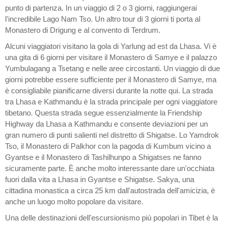
punto di partenza. In un viaggio di 2 o 3 giorni, raggiungerai
l'incredibile Lago Nam Tso. Un altro tour di 3 giorni ti porta al
Monastero di Drigung e al convento di Terdrum.
Alcuni viaggiatori visitano la gola di Yarlung ad est da Lhasa. Vi è
una gita di 6 giorni per visitare il Monastero di Samye e il palazzo
Yumbulagang a Tsetang e nelle aree circostanti. Un viaggio di due
giorni potrebbe essere sufficiente per il Monastero di Samye, ma
è consigliabile pianificarne diversi durante la notte qui. La strada
tra Lhasa e Kathmandu è la strada principale per ogni viaggiatore
tibetano. Questa strada segue essenzialmente la Friendship
Highway da Lhasa a Kathmandu e consente deviazioni per un
gran numero di punti salienti nel distretto di Shigatse. Lo Yamdrok
Tso, il Monastero di Palkhor con la pagoda di Kumbum vicino a
Gyantse e il Monastero di Tashilhunpo a Shigatses ne fanno
sicuramente parte. È anche molto interessante dare un'occhiata
fuori dalla vita a Lhasa in Gyantse e Shigatse. Sakya, una
cittadina monastica a circa 25 km dall'autostrada dell'amicizia, è
anche un luogo molto popolare da visitare.
Una delle destinazioni dell'escursionismo più popolari in Tibet è la