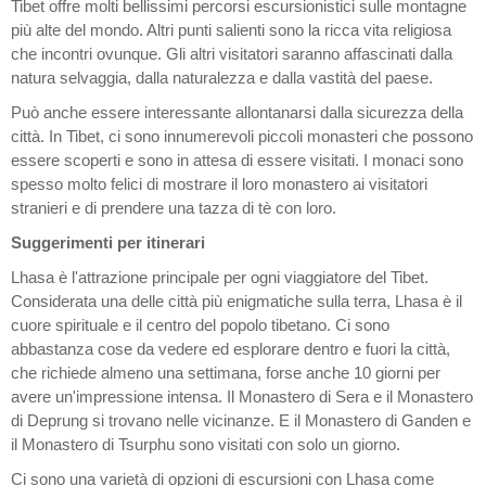
Tibet offre molti bellissimi percorsi escursionistici sulle montagne
più alte del mondo. Altri punti salienti sono la ricca vita religiosa
che incontri ovunque. Gli altri visitatori saranno affascinati dalla
natura selvaggia, dalla naturalezza e dalla vastità del paese.
Può anche essere interessante allontanarsi dalla sicurezza della
città. In Tibet, ci sono innumerevoli piccoli monasteri che possono
essere scoperti e sono in attesa di essere visitati. I monaci sono
spesso molto felici di mostrare il loro monastero ai visitatori
stranieri e di prendere una tazza di tè con loro.
Suggerimenti per itinerari
Lhasa è l'attrazione principale per ogni viaggiatore del Tibet.
Considerata una delle città più enigmatiche sulla terra, Lhasa è il
cuore spirituale e il centro del popolo tibetano. Ci sono
abbastanza cose da vedere ed esplorare dentro e fuori la città,
che richiede almeno una settimana, forse anche 10 giorni per
avere un'impressione intensa. Il Monastero di Sera e il Monastero
di Deprung si trovano nelle vicinanze. E il Monastero di Ganden e
il Monastero di Tsurphu sono visitati con solo un giorno.
Ci sono una varietà di opzioni di escursioni con Lhasa come