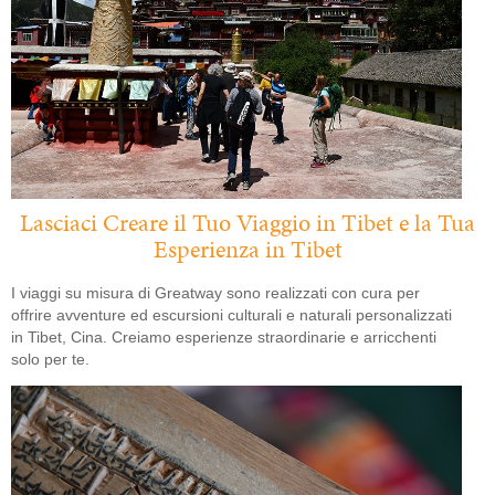
Lasciaci Creare il Tuo Viaggio in Tibet e la Tua
Esperienza in Tibet
I viaggi su misura di Greatway sono realizzati con cura per
offrire avventure ed escursioni culturali e naturali personalizzati
in Tibet, Cina. Creiamo esperienze straordinarie e arricchenti
solo per te.