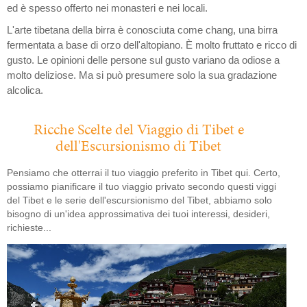
ed è spesso offerto nei monasteri e nei locali.
L'arte tibetana della birra è conosciuta come chang, una birra
fermentata a base di orzo dell'altopiano. È molto fruttato e ricco di
gusto. Le opinioni delle persone sul gusto variano da odiose a
molto deliziose. Ma si può presumere solo la sua gradazione
alcolica.
Ricche Scelte del Viaggio di Tibet e
dell'Escursionismo di Tibet
Pensiamo che otterrai il tuo viaggio preferito in Tibet qui. Certo,
possiamo pianificare il tuo viaggio privato secondo questi viggi
del Tibet e le serie dell'escursionismo del Tibet, abbiamo solo
bisogno di un'idea approssimativa dei tuoi interessi, desideri,
richieste...