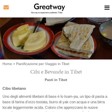
the way to experience authentic Tibet
Home
>
Pianificazione per Viaggio in Tibet
Cibi e Bevande in Tibet
Pasti in Tibet
Cibo tibetano
Uno degli alimenti tibetani di base è lo tsam-pa, un tipo di pasta a
base di farina d'orzo tostata, burro di yak con acqua e una birra
locale leggermente acida. Coloro che apprezzano le nuove