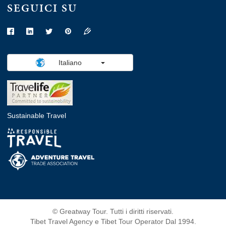
SEGUICI SU
Italiano
Sustainable Travel
© Greatway Tour. Tutti i diritti riservati.
Tibet Travel Agency e Tibet Tour Operator Dal 1994.