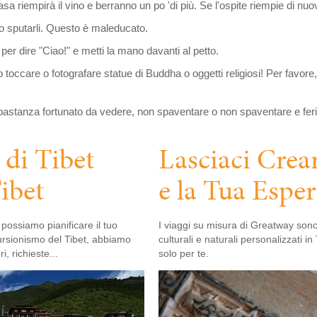
 casa riempirà il vino e berranno un po 'di più. Se l'ospite riempie di n
i o sputarli. Questo è maleducato.
 per dire "Ciao!" e metti la mano davanti al petto.
 toccare o fotografare statue di Buddha o oggetti religiosi! Per favore
bbastanza fortunato da vedere, non spaventare o non spaventare e ferir
 di Tibet
Lasciaci Crear
ibet
e la Tua Esper
 possiamo pianificare il tuo
I viaggi su misura di Greatway sono 
cursionismo del Tibet, abbiamo
culturali e naturali personalizzati i
, richieste...
solo per te.