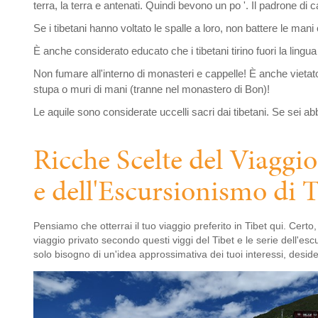
terra, la terra e antenati. Quindi bevono un po '. Il padrone di
Se i tibetani hanno voltato le spalle a loro, non battere le man
È anche considerato educato che i tibetani tirino fuori la lingua
Non fumare all'interno di monasteri e cappelle! È anche vietato
stupa o muri di mani (tranne nel monastero di Bon)!
Le aquile sono considerate uccelli sacri dai tibetani. Se sei a
Ricche Scelte del Viaggio
e dell'Escursionismo di T
Pensiamo che otterrai il tuo viaggio preferito in Tibet qui. Certo,
viaggio privato secondo questi viggi del Tibet e le serie dell'es
solo bisogno di un'idea approssimativa dei tuoi interessi, desideri