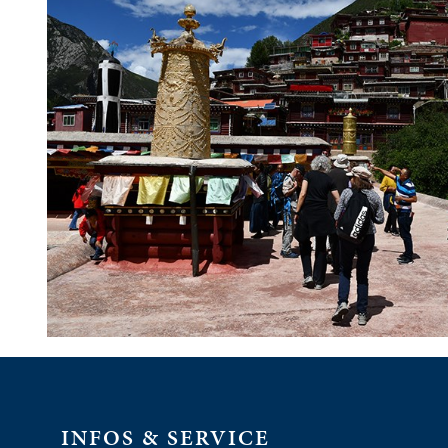
INFOS & SERVICE