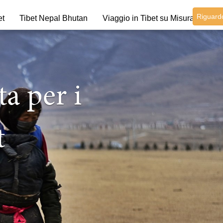
Riguard
et
Tibet Nepal Bhutan
Viaggio in Tibet su Misura
a per i
t