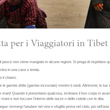
a per i Viaggiatori in Tibet
l pesce non viene mangiato in alcune regioni. Si prega di rispettare qu
entra in una casa o tenda.
 li chiami.
e le gambe dritte (gambe incrociate) mentre ti siedi. Altrimenti, le tue 
 mani! Quando ti presentano qualcosa, inclinano il loro corpo in avanti
mani e non toccare l'interno delle tazze o delle ciotole con le dita.
: immergi l'anulare nel vino e sfoglilo prima nel cielo, poi nell'aria e i