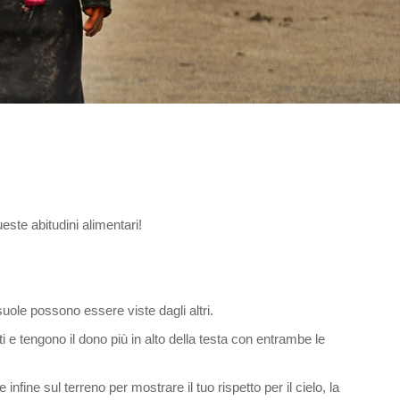
este abitudini alimentari!
suole possono essere viste dagli altri.
 e tengono il dono più in alto della testa con entrambe le
nfine sul terreno per mostrare il tuo rispetto per il cielo, la